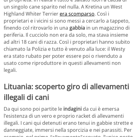
un singolo cane sparito nel nulla. A Kretina un West
Highland Whiter Terrier
era scomparso
. Così i
proprietari e i vicini si sono messi a cercarlo a tappeto,
finendo col ritrovarlo in una
gabbia
in un magazzino di
periferia. Il cucciolo non era da solo, ma stava insieme
ad altri 18 cani di razza. Così i proprietari hanno subito
chiamato la Polizia e tutto è venuto alla luce: il Westy
era stato rubato per poter essere poi o rivenduto a
usato come riproduttore in questi allevamenti non
legali.
Lituania: scoperto giro di allevamenti
illegali di cani
Da qui sono poi partite le
indagini
da cui è emersa
l’esistenza di un vero e proprio racket di allevamenti
illegali. I cani qui detenuti erano tenui in gabbie strette e
danneggiate, immersi nella sporcizia e nei parassiti. Per
esempio, nel primo
“allevamento”
scovato, l’unico posto