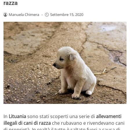
razza
Manuela Chimera
-
Settembre 15, 2020
In
Lituania
sono stati scoperti una serie di
allevamenti
illegali di cani di razza
che rubavano e rivendevano cani
di proprietà. In realtà il tutto è saltato fuori a causa di