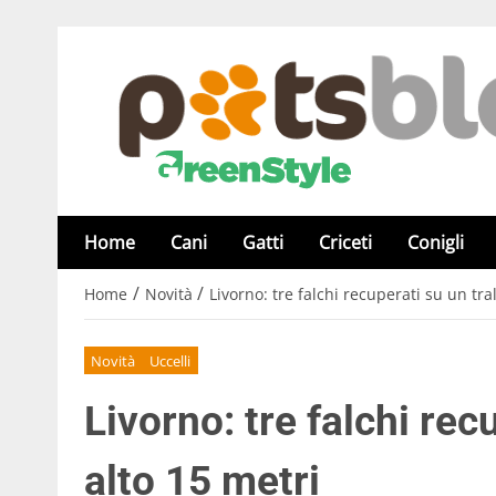
Home
Cani
Gatti
Criceti
Conigli
/
/
Home
Novità
Livorno: tre falchi recuperati su un tra
Novità
Uccelli
Livorno: tre falchi rec
alto 15 metri