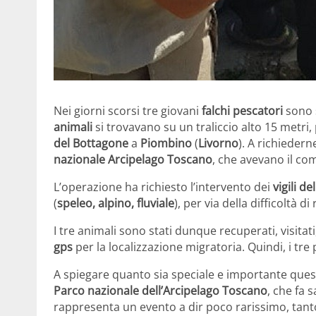
Nei giorni scorsi tre giovani
falchi pescatori
sono s
animali
si trovavano su un traliccio alto 15 metri, 
del Bottagone
a
Piombino
(
Livorno
). A richieder
nazionale Arcipelago Toscano
, che avevano il comp
L’operazione ha richiesto l’intervento dei
vigili de
(
speleo, alpino, fluviale
), per via della difficoltà 
I tre animali sono stati dunque recuperati, visitat
gps
per la localizzazione migratoria. Quindi, i tre 
A spiegare quanto sia speciale e importante que
Parco nazionale dell’Arcipelago Toscano
, che fa 
rappresenta un evento a dir poco rarissimo, tant