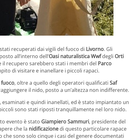
tati recuperati dai vigili del fuoco di
Livorno
. Gli
posto all’interno dell’
Oasi naturalistica Wwf
degli
Orti
ne il recupero sarebbero stati i membri del
Parco
ito di visitare e inanellare i piccoli rapaci.
l fuoco
, oltre a quello degli operatori qualificati
Saf
di raggiungere il nido, posto a un’altezza non indifferente.
i, esaminati e quindi inanellati, ed è stato impiantato un
piccoli sono stati riposti tranquillamente nel loro nido.
sto evento è stato
Giampiero Sammuri
, presidente del
sapere che la
nidificazione
di questo particolare rapace
o che sono solo cinque i casi del genere documentati