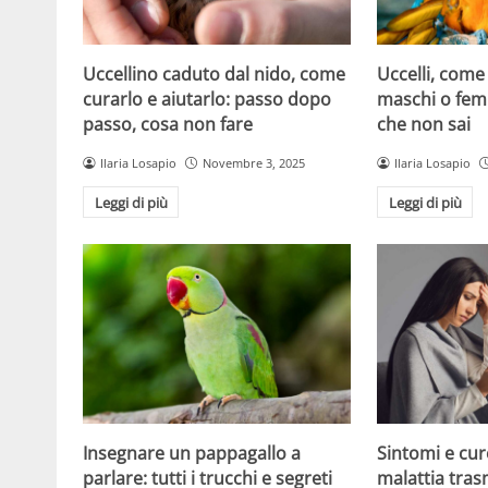
Uccelli, come
Uccellino caduto dal nido, come
maschi o fem
curarlo e aiutarlo: passo dopo
che non sai
passo, cosa non fare
Ilaria Losapio
Ilaria Losapio
Novembre 3, 2025
Leggi di più
Leggi di più
Insegnare un pappagallo a
Sintomi e cure
parlare: tutti i trucchi e segreti
malattia tras