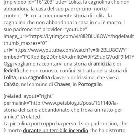
[mp-video id=”161203″ title=”Lolita, la cagnolina che non
abbandona la casa del suo padroncino morto”
content=”Ecco la commovente storia di Lolita, la
cagnolina che non abbandona la casa in cui è morto il
suo padroncino” provider=”youtube”
image_url=”https://i.ytimg.com/vi/8ii2BLU8OWY/hqdefault
thumb_maxres=”0″
url=”https://www.youtube.com/watch?v=8ii2BLU8OWY”
embed=”PGRpdiBpZD0nbXAtdmlkZW9fY29udGVudF9fMTYx
Oggi vogliamo raccontarvi una storia di
amicizia
e di
fedeltà
che non conosce confini. Si tratta della storia di
Lolita
, una
cagnolina
davvero dolcissima, che vive a
Calvão
, nel comune di
Chaves
, in
Portogallo
.
[related layout=”right”
permalink=”http://www.petsblog.it/post/161140/la-
storia-del-cane-abbandonato-che-trova-un-ratto-per-
amico”][/related]
La piccolina purtroppo ha perso il suo padroncino, che
è morto
durante un terribile incendio
che ha distrutto