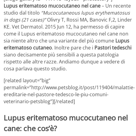
Lupus eritematoso mucocutaneo nel cane
– Un recente
studio dal titolo
“Mucocutaneous lupus erythematosus
in dogs (21 cases)”
Olivry T, Rossi MA, Banovic F,2, Linder
KE. Vet Dermatol. 2015 Jun 12, ha permesso di capire
come il Lupus eritematoso mucocutaneo nel cane non
sia niente altro che una variante del più comune
Lupus
eritematoso cutaneo
. Inoltre pare che i
Pastori tedeschi
siano decisamente più sensibili a questa patologia
rispetto alle altre razze. Andiamo dunque a vedere di
cosa parlava questo studio.
[related layout=”big”
permalink=”http://www.petsblog.it/post/119404/malattie-
ereditarie-nel-pastore-tedesco-le-piu-comuni-
veterinario-petsblog”][/related]
Lupus eritematoso mucocutaneo nel
cane: che cos’è?