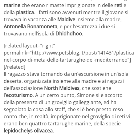
marine
che erano rimaste imprigionate in delle
reti
e
della
plastica
. I fatti sono avvenuti mentre il giovane si
trovava in vacanza alle
Maldive
insieme alla madre,
Antonella Bonamoneta
, e per l’esattezza i due si
trovavano nell’isola di
Dhidhdhoo
.
[related layout=”right”
permalink=”http://www.petsblog.it/post/141431/plastica-
nel-corpo-di-meta-delle-tartarughe-del-mediterraneo”]
[/related]
Il ragazzo stava tornando da un’escursione in un’isola
deserta, organizzata insieme alla madre e ai ragazzi
dell’associazione
North Maldives
, che sostiene
l’
ecoturismo
. A un certo punto, Simone si è accorto
della presenza di un groviglio galleggiante, ed ha
segnalato la cosa allo staff, che si è ben presto reso
conto che, in realtà, imprigionate nel groviglio di reti vi
erano ben quattro tartarughe marine, della specie
lepidochelys olivacea
.