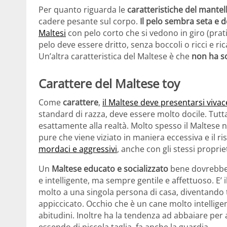
Per quanto riguarda le
caratteristiche del mantel
cadere pesante sul corpo.
Il pelo sembra seta e 
Maltesi
con pelo corto che si vedono in giro (prat
pelo deve essere dritto, senza boccoli o ricci e r
Un’altra caratteristica del Maltese è che
non ha s
Carattere del Maltese toy
Come
carattere
,
il Maltese deve presentarsi vivac
standard di razza, deve essere molto docile. Tutt
esattamente alla realtà. Molto spesso il Maltese
pure che viene viziato in maniera eccessiva e il ris
mordaci e aggressivi
, anche con gli stessi propriet
Un
Maltese educato e socializzato
bene dovrebbe
e intelligente, ma sempre gentile e affettuoso. E’
molto a una singola persona di casa, diventando
appiccicato. Occhio che è un cane molto intelligent
abitudini. Inoltre ha la tendenza ad abbaiare per 