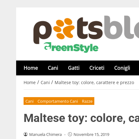
Home
Cani
Gatti
Criceti
Conigli
/
/
Home
Cani
Maltese toy: colore, carattere e prezzo
Cani
Comportamento Cani
Razze
Maltese toy: colore, c
Manuela Chimera
-
Novembre 15, 2019