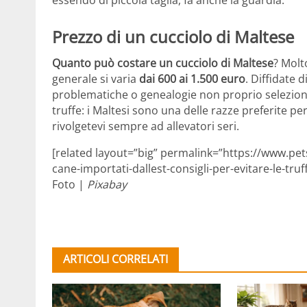
essendo di piccola taglia, fa anche la guardia.
Prezzo di un cucciolo di Maltese
Quanto può costare un cucciolo di Maltese
? Molt
generale si varia
dai 600 ai 1.500 euro
. Diffidate 
problematiche o genealogie non proprio selezion
truffe: i Maltesi sono una delle razze preferite per
rivolgetevi sempre ad allevatori seri.
[related layout=”big” permalink=”https://www.pet
cane-importati-dallest-consigli-per-evitare-le-truf
Foto |
Pixabay
ARTICOLI CORRELATI