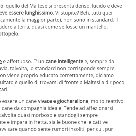
lo
, quello del Maltese si presenta denso, lucido e deve
deve essere lunghissimo
. Vi stupite? Beh, tutti quei
icamente la maggior parte), non sono in standard. Il
icadere a terra, quasi come se fosse un mantello.
ottopelo
.
e
e affettuoso. E’ un
cane intelligente
e, sempre da
avia, talvolta, lo standard non corrisponde sempre
 non viene proprio educato correttamente, diciamo
ultato è quello di trovarsi di fronte a Maltesi a dir poco
ari.
 essere un cane
vivace e giocherellone
, molto reattivo
 il cane da compagnia ideale. Tende ad affezionarsi
 talvolta quasi morboso e standogli sempre
e e impara in fretta, sia le buone che le cattive
avvisare quando sente rumori insoliti, per cui, pur