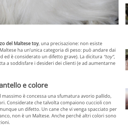
zzo del Maltese toy
, una precisazione: non esiste
il Maltese ha un’unica categoria di peso: può andare dai
d ed è considerato un difetto grave). La dicitura
“toy”
,
a a soddisfare i desideri dei clienti (e ad aumentarne
antello e colore
Al massimo è concessa una sfumatura avorio pallido,
lori. Considerate che talvolta compaiono cuccioli con
unque un difetto. Un cane che vi venga spacciato per
bianco, non è un Maltese. Anche perché altri colori sono
ioni.