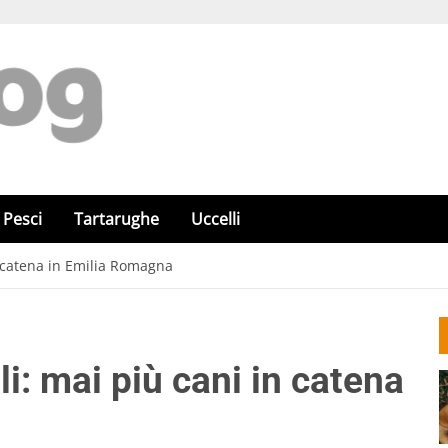
Pesci
Tartarughe
Uccelli
 catena in Emilia Romagna
: mai più cani in catena