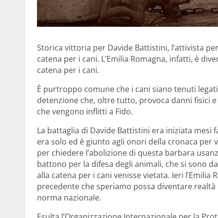
Storica vittoria per Davide Battistini, l’attivista pe
catena per i cani. L’Emilia Romagna, infatti, è div
catena per i cani.
È purtroppo comune che i cani siano tenuti legati 
detenzione che, oltre tutto, provoca danni fisici e
che vengono inflitti a Fido.
La battaglia di Davide Battistini era iniziata mes
era solo ed è giunto agli onori della cronaca per v
per chiedere l’abolizione di questa barbara usanza
battono per la difesa degli animali, che si sono d
alla catena per i cani venisse vietata. Ieri l’Emil
precedente che speriamo possa diventare realtà in 
norma nazionale.
Esulta l’Organizzazione Internazionale per la Pr