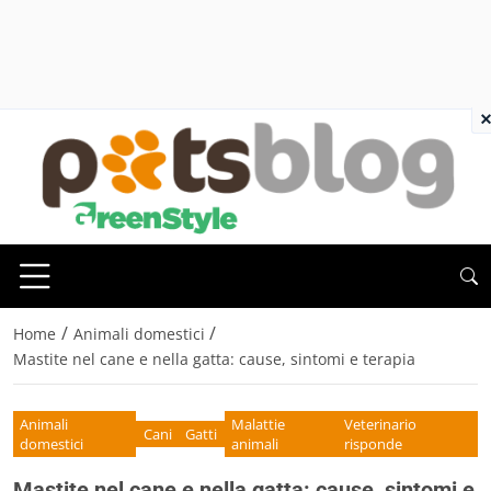
×
/
/
Home
Animali domestici
Mastite nel cane e nella gatta: cause, sintomi e terapia
Animali
Malattie
Veterinario
Cani
Gatti
domestici
animali
risponde
Mastite nel cane e nella gatta: cause, sintomi e