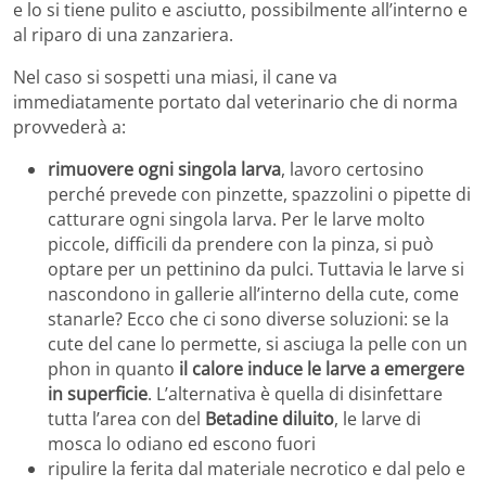
e lo si tiene pulito e asciutto, possibilmente all’interno e
al riparo di una zanzariera.
Nel caso si sospetti una miasi, il cane va
immediatamente portato dal veterinario che di norma
provvederà a:
rimuovere ogni singola larva
, lavoro certosino
perché prevede con pinzette, spazzolini o pipette di
catturare ogni singola larva. Per le larve molto
piccole, difficili da prendere con la pinza, si può
optare per un pettinino da pulci. Tuttavia le larve si
nascondono in gallerie all’interno della cute, come
stanarle? Ecco che ci sono diverse soluzioni: se la
cute del cane lo permette, si asciuga la pelle con un
phon in quanto
il calore induce le larve a emergere
in superficie
. L’alternativa è quella di disinfettare
tutta l’area con del
Betadine diluito
, le larve di
mosca lo odiano ed escono fuori
ripulire la ferita dal materiale necrotico e dal pelo e