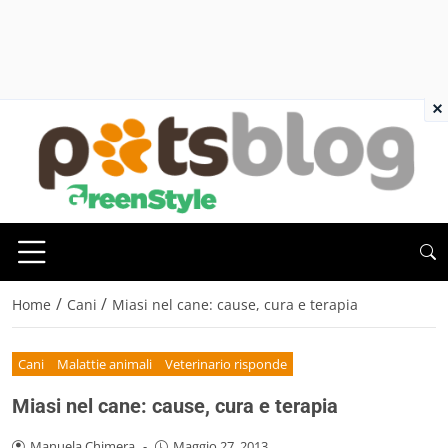
×
/
/
Home
Cani
Miasi nel cane: cause, cura e terapia
Cani
Malattie animali
Veterinario risponde
Miasi nel cane: cause, cura e terapia
Manuela Chimera
-
Maggio 27, 2013