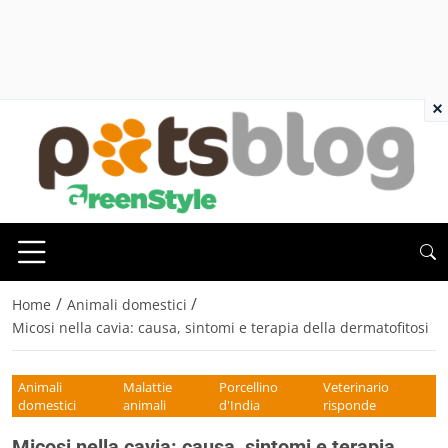
×
/
/
Home
Animali domestici
Micosi nella cavia: causa, sintomi e terapia della dermatofitosi
Animali
Malattie
Porcellino
Veterinario
domestici
animali
d'India
risponde
Micosi nella cavia: causa, sintomi e terapia