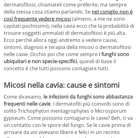
dermatofitosi, chiamateli come preferite, ma sempre
della stessa cosa stiamo parlando. Se
nel coniglio non è
così frequente vedere micosi
(almeno, a me ne sono
capitati pochissimi), nella cavia ecco che la probabilità di
trovare soggetti ammalati di dermatofitosi è più alta.
Ecco perché allora oggi andremo a vedere cause,
sintomi, diagnosi e terapia della micosi o dermatofitosi
nelle cavie. Occhio poi che come sempre
i funghi sono
ubiquitari e non specie-specifici
, quindi di base il
concetto è che tutti possono contagiare tutti.
Micosi nella cavia: cause e sintomi
Come dicevamo,
le infezioni da funghi sono abbastanza
frequenti nelle cavie
. I dermatofiti più coinvolti sono di
solito Trichophyton mentagrophytes o Microsporum
gypseum. Come possono contagiarsi le cavie? Beh, ci va
un contatto con le spore del fungo. Se le cavie prima di
arrivare da voi vivevano libere e felici in un recinto