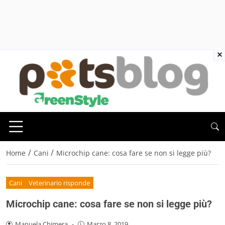
×
/
/
Home
Cani
Microchip cane: cosa fare se non si legge più?
Cani
Veterinario risponde
Microchip cane: cosa fare se non si legge più?
Manuela Chimera
-
Marzo 8, 2019