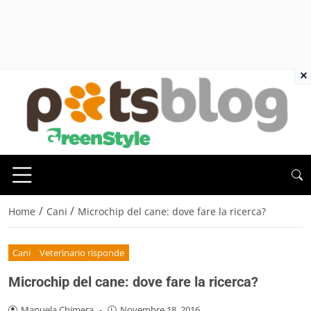
×
/
/
Home
Cani
Microchip del cane: dove fare la ricerca?
Cani
Veterinario risponde
Microchip del cane: dove fare la ricerca?
Manuela Chimera
-
Novembre 18, 2016