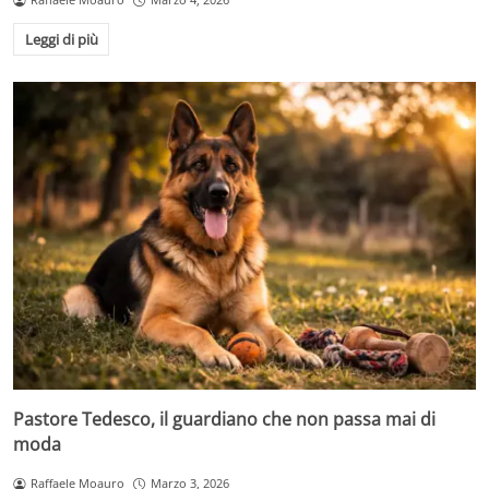
Leggi di più
Pastore Tedesco, il guardiano che non passa mai di
moda
Raffaele Moauro
Marzo 3, 2026