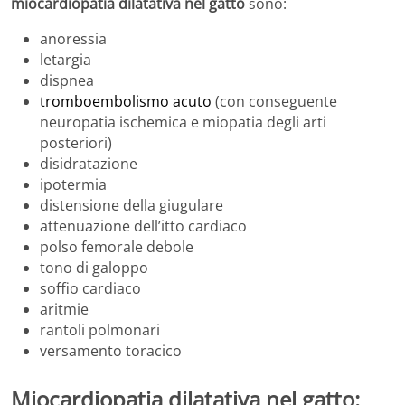
miocardiopatia dilatativa nel gatto
sono:
anoressia
letargia
dispnea
tromboembolismo acuto
(con conseguente
neuropatia ischemica e miopatia degli arti
posteriori)
disidratazione
ipotermia
distensione della giugulare
attenuazione dell’itto cardiaco
polso femorale debole
tono di galoppo
soffio cardiaco
aritmie
rantoli polmonari
versamento toracico
Miocardiopatia dilatativa nel gatto: