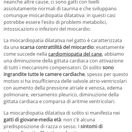
neanche altre cause, ci sono gatti con livelli
assolutamente normali di taurina e che sviluppano
comunque miocardiopatia dilatativa: in questi casi
potrebbe essere l’esito di problemi metabolici,
intossicazioni o infezioni del miocardio.
La miocardiopatia dilatativa nel gatto è caratterizzata
da una
scarsa contrattilità del miocardio
: esattamente
come succede nella
cardiomiopatia del cane
, abbiamo
una diminuzione della gittata cardiaca con attivazione
di tutti i meccanismi compensatori. Di solito
sono
ingrandite tutte le camere cardiache
, spesso per questo
motivo si ha insufficienza delle valvole atrio-ventricolari
con aumento della pressione atriale e venosa, edema
polmonare, versamento pleurico, diminuzione della
gittata cardiaca e comparsa di aritmie ventricolari.
La miocardiopatia dilatativa di solito si manifesta nei
gatti di giovane-media età
: non c’è alcuna
predisposizione di razza o sesso. I
sintomi di