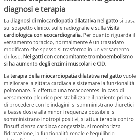
diagnosi e terapia
La d
iagnosi di miocardiopatia dilatativa nel gatto
si basa
sul sospetto clinico, sulle radiografie e sulla
visita
cardiologica con ecocardiografia
. Per quanto riguarda il
versamento toracico, normalmente è un trasudato
modificato che spesso si trasforma in un versamento
chiloso.
Nei gatti con concomitante tromboembolismo
si ha aumento degli enzimi muscolari e CID
.
La
terapia della miocardiopatia dilatativa nel gatto
vuole
migliorare la gittata cardiaca e sistemare la funzionalità
polmonare. Si effettua una toracocentesi in caso di
versamento pleurico per stabilizzare il paziente prima
di procedere con le indagini, si somministrano diuretici
a basse dosi e alla minor frequenza possibile, si
somministrano inotropi positivi, si attua terapia contro
l’insufficienza cardiaca congestizia, si monitorizza
l’idratazione, la funzionalità renale e l’equilibrio