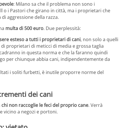
pevole
: Milano sa che il problema non sono i
ull o i Pastori che girano in città, ma i proprietari che
 di aggressione della razza.
una
multa di 500 euro
. Due perplessità:
ere esteso a tutti i proprietari di cani
, non solo a quelli
di proprietari di meticci di media e grossa taglia
cadranno in questa norma e che la faranno quindi
ligo per chiunque abbia cani, indipendentemente da
tati i soliti furbetti, è inutile proporre norme del
crementi dei cani
 chi non raccoglie le feci del proprio cane
. Verrà
 vicino a negozi e portoni.
o: vietato