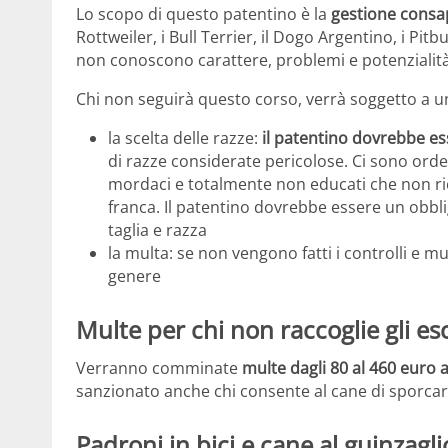
Lo scopo di questo patentino è la
gestione consa
Rottweiler, i Bull Terrier, il Dogo Argentino, i Pitb
non conoscono carattere, problemi e potenzialità
Chi non seguirà questo corso, verrà soggetto a 
la scelta delle razze:
il patentino dovrebbe ess
di razze considerate pericolose. Ci sono orde 
mordaci e totalmente non educati che non ri
franca. Il patentino dovrebbe essere un obb
taglia e razza
la multa: se non vengono fatti i controlli e mul
genere
Multe per chi non raccoglie gli es
Verranno comminate
multe dagli 80 al 460 euro a
sanzionato anche chi consente al cane di sporcare
Padroni in bici e cane al guinzagli