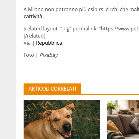
A Milano non potranno più esibirsi circhi che ma
cattività
.
[related layout=”big” permalink=”https://www.pet
[/related]
Via |
Repubblica
Foto |
Pixabay
ARTICOLI CORRELATI