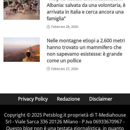
Albania: salvata da una volontaria, è
arrivata in Italia e cerca ancora una
famiglia”
Febbraio 28, 2026
Nelle montagne etiopi a 2.600 metri
hanno trovato un mammifero che
non sapevamo esistesse: è grande
come un pollice
Febbraio 27, 2026
Privacy Policy
Redazione
Disclaimer
Copyright © 2025 Petsblog.it proprietà di T-Mediahouse
Srl - Viale Sarca 336 20126 Milano - P.Iva 06933670967 -
Questo blog non è una testata giornalistica, in quanto