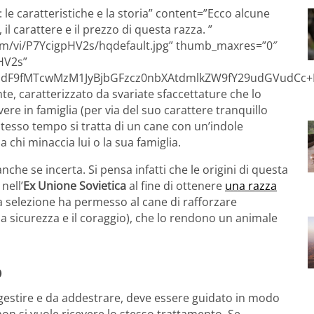
le caratteristiche e la storia” content=”Ecco alcune
il carattere e il prezzo di questa razza. ”
com/vi/P7YcigpHV2s/hqdefault.jpg” thumb_maxres=”0″
HV2s”
dF9fMTcwMzM1JyBjbGFzcz0nbXAtdmlkZW9fY29udGVudCc+P
e, caratterizzato da svariate sfaccettature che lo
re in famiglia (per via del suo carattere tranquillo
esso tempo si tratta di un cane con un’indole
 chi minaccia lui o la sua famiglia.
nche se incerta. Si pensa infatti che le origini di questa
nell’
Ex Unione Sovietica
al fine di ottenere
una razza
a selezione ha permesso al cane di rafforzare
 la sicurezza e il coraggio), che lo rendono un animale
o
gestire e da addestrare, deve essere guidato in modo