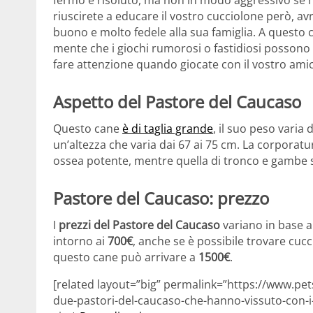
fermo e risoluto, ma non in modo aggressivo se n
riuscirete a educare il vostro cucciolone però, a
buono e molto fedele alla sua famiglia. A questo 
mente che i giochi rumorosi o fastidiosi possono 
fare attenzione quando giocate con il vostro ami
Aspetto del Pastore del Caucaso
Questo cane
è di taglia grande
, il suo peso varia d
un’altezza che varia dai 67 ai 75 cm. La corporat
ossea potente, mentre quella di tronco e gambe so
Pastore del Caucaso: prezzo
I
prezzi del Pastore del Caucaso
variano in base all
intorno ai
700€
, anche se è possibile trovare cucci
questo cane può arrivare a
1500€
.
[related layout=”big” permalink=”https://www.petsb
due-pastori-del-caucaso-che-hanno-vissuto-con-i-m