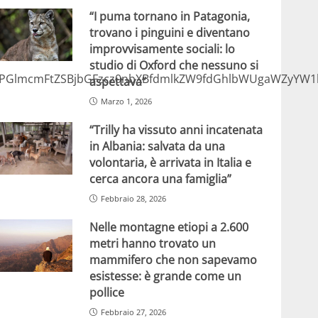
“I puma tornano in Patagonia,
trovano i pinguini e diventano
improvvisamente sociali: lo
studio di Oxford che nessuno si
GlmcmFtZSBjbGFzcz0nbXBfdmlkZW9fdGhlbWUgaWZyYW1lX
aspettava”
Marzo 1, 2026
“Trilly ha vissuto anni incatenata
in Albania: salvata da una
volontaria, è arrivata in Italia e
cerca ancora una famiglia”
Febbraio 28, 2026
Nelle montagne etiopi a 2.600
metri hanno trovato un
mammifero che non sapevamo
esistesse: è grande come un
pollice
Febbraio 27, 2026