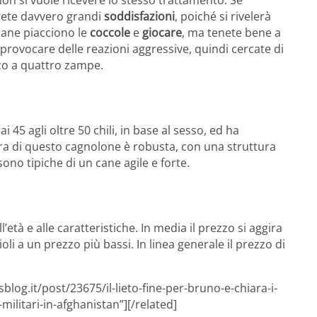
on si vuole ricevere lo stesso trattamento. Se
vrete davvero grandi
soddisfazioni
, poiché si rivelerà
cane piacciono le
coccole
e
giocare
, ma tenete bene a
provocare delle reazioni aggressive, quindi cercate di
co a quattro zampe.
ai 45 agli oltre 50 chili, in base al sesso, ed ha
ura di questo cagnolone è robusta, con una struttura
no tipiche di un cane agile e forte.
’età e alle caratteristiche. In media il prezzo si aggira
oli a un prezzo più bassi. In linea generale il prezzo di
log.it/post/23675/il-lieto-fine-per-bruno-e-chiara-i-
ilitari-in-afghanistan”][/related]