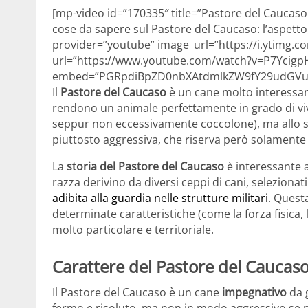
[mp-video id=”170335″ title=”Pastore del Caucaso: 
cose da sapere sul Pastore del Caucaso: l’aspetto, 
provider=”youtube” image_url=”https://i.ytimg.
url=”https://www.youtube.com/watch?v=P7Ycigp
embed=”PGRpdiBpZD0nbXAtdmlkZW9fY29udGVu
Il
Pastore del Caucaso
è un cane molto interessant
rendono un animale perfettamente in grado di vive
seppur non eccessivamente coccolone), ma allo st
piuttosto aggressiva, che riserva però solamente a
La
storia del Pastore del Caucaso
è interessante a
razza derivino da diversi ceppi di cani, selezionati 
adibita alla guardia nelle strutture militari
. Quest
determinate caratteristiche (come la forza fisica,
molto particolare e territoriale.
Carattere del Pastore del Caucas
Il Pastore del Caucaso è un cane
impegnativo
da 