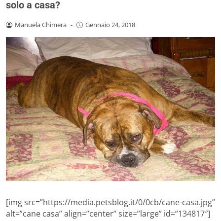
solo a casa?
Manuela Chimera
-
Gennaio 24, 2018
[img src=”https://media.petsblog.it/0/0cb/cane-casa.jpg”
alt=”cane casa” align=”center” size=”large” id=”134817″]