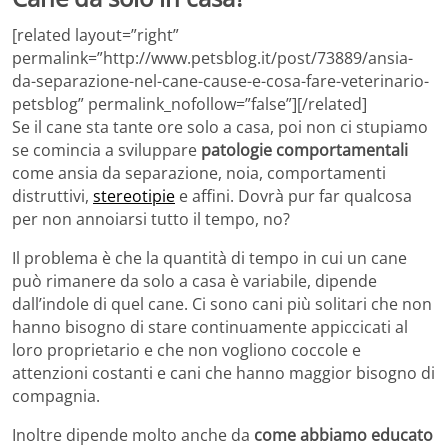
[related layout=”right”
permalink=”http://www.petsblog.it/post/73889/ansia-
da-separazione-nel-cane-cause-e-cosa-fare-veterinario-
petsblog” permalink_nofollow=”false”][/related]
Se il cane sta tante ore solo a casa, poi non ci stupiamo
se comincia a sviluppare
patologie comportamentali
come ansia da separazione, noia, comportamenti
distruttivi,
stereotipie
e affini. Dovrà pur far qualcosa
per non annoiarsi tutto il tempo, no?
Il problema è che la quantità di tempo in cui un cane
può rimanere da solo a casa è variabile, dipende
dall’indole di quel cane. Ci sono cani più solitari che non
hanno bisogno di stare continuamente appiccicati al
loro proprietario e che non vogliono coccole e
attenzioni costanti e cani che hanno maggior bisogno di
compagnia.
Inoltre dipende molto anche da
come abbiamo educato