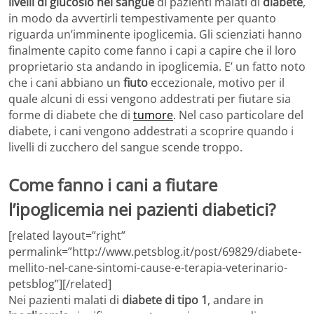
livelli di glucosio nel sangue
di pazienti malati di
diabete
,
in modo da avvertirli tempestivamente per quanto
riguarda un’imminente ipoglicemia. Gli scienziati hanno
finalmente capito come fanno i capi a capire che il loro
proprietario sta andando in ipoglicemia. E’ un fatto noto
che i cani abbiano un
fiuto
eccezionale, motivo per il
quale alcuni di essi vengono addestrati per fiutare sia
forme di diabete che di
tumore
. Nel caso particolare del
diabete, i cani vengono addestrati a scoprire quando i
livelli di zucchero del sangue scende troppo.
Come fanno i cani a fiutare
l’ipoglicemia nei pazienti diabetici?
[related layout=”right”
permalink=”http://www.petsblog.it/post/69829/diabete-
mellito-nel-cane-sintomi-cause-e-terapia-veterinario-
petsblog”][/related]
Nei pazienti malati di
diabete di tipo 1
, andare in