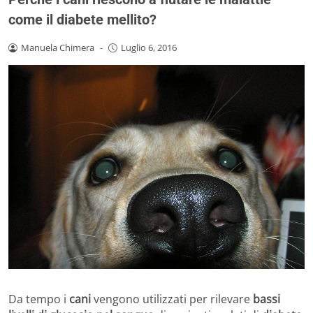
come il diabete mellito?
Manuela Chimera
-
Luglio 6, 2016
Da tempo i
cani
vengono utilizzati per rilevare
bassi