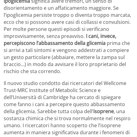
ipoglicemia
significa avere tremori, un senso di
disorientamento e un affaticamento maggiore. Se
l’ipoglicemia persiste troppo o diventa troppo marcata,
ecco che si possono avere casi di collassi e convulsioni.
Per molte persone questi episodi si verificano
improvvisamente, senza preavviso.
I cani, invece,
percepiscono l’abbassamento della glicemia
prima che
si arrivi a tali sintomi e vengono addestrati a compiere
un gesto particolare (abbaiare, mettere la zampa sul
braccio…) in modo da avvisare il loro proprietario del
rischio che sta correndo.
Il nuovo studio condotto dai ricercatori del Wellcome
Trust-MRC Institute of Metabolic Science e
dell’Università di Cambridge ha cercato di spiegare
come fanno i cani a percepire questo abbassamento
della glicemia. Sarebbe tutta colpa dell’
isoprene
, una
sostanza chimica che si trova normalmente nel respiro
umano. I ricercatori hanno scoperto che l’isoprene
aumenta in maniera significativa durante i fenomeni di