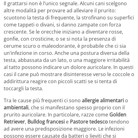
Il grattarsi non è l’unico segnale. Alcuni cani scelgono
altre modalità per provare ad alleviare il prurito:
scuotono la testa di frequente, la strofinano su superfici
come tappeti o divani, si danno zampate con forza
crescente. Se le orecchie iniziano a diventare rosse,
gonfie, con crosticine, o se si nota la presenza di
cerume scuro o maleodorante, è probabile che ci sia
un’infezione in corso. Anche una postura diversa della
testa, abbassata da un lato, o una maggiore irritabilità
al tatto possono indicare un dolore auricolare. In questi
casi il cane può mostrare disinteresse verso le coccole o
addirittura reagire con piccoli scatti se si tenta di
toccargli la testa.
Tra le cause più frequenti ci sono
allergie alimentari
o
ambientali
, che si manifestano spesso proprio con il
prurito auricolare. In particolare, razze come
Golden
Retriever
,
Bulldog francesi
e
Pastore tedesco
tendono
ad avere una predisposizione maggiore. Le infezioni
possono essere causate da batteri o lieviti che si