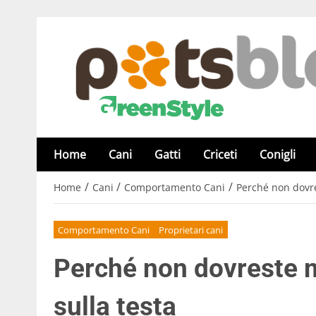
Home
Cani
Gatti
Criceti
Conigli
/
/
/
Home
Cani
Comportamento Cani
Perché non dovre
Comportamento Cani
Proprietari cani
Perché non dovreste 
sulla testa