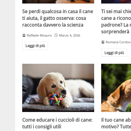
Se perdi qualcosa in casa il cane
Ti sei mai ch
ti aiuta, il gatto osserva: cosa
cane a ricono
racconta davvero la scienza
padrone? La r
sorprenderà
Raffaele Moauro
Marzo 4, 2026
Romana Cordov
Leggi di più
Leggi di più
Come educare i cuccioli di cane:
Il tuo cane a
tutti i consigli utili
motivo? Tutte