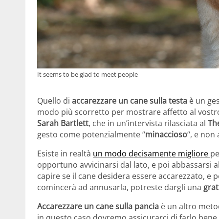
It seems to be glad to meet people
Quello di
accarezzare un cane sulla testa
è un ges
modo più scorretto per mostrare affetto al vostro
Sarah Bartlett
, che in un’intervista rilasciata al
Th
gesto come potenzialmente “
minaccioso
“, e non
Esiste in realtà
un modo decisamente migliore
pe
opportuno avvicinarsi dal lato, e poi abbassarsi a
capire se il cane desidera essere accarezzato, e p
comincerà ad annusarla, potreste dargli una
grat
Accarezzare un cane sulla pancia
è un altro meto
in questo caso dovremo assicurarci di farlo bene, 