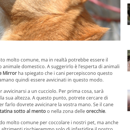
to molto comune, ma in realtà potrebbe essere il
 animale domestico. A suggerirlo è l’esperta di animali
e Mirror
ha spiegato che i cani percepiscono questo
 amano quindi essere avvicinati in questo modo.
r avvicinarsi a un cucciolo. Per prima cosa, sarà
lla sua altezza. A questo punto, potrete cercare di
er farlo dovrete avvicinare la vostra mano. Se il cane
tatina sotto al mento
o nella zona delle
orecchie
.
do molto comune per coccolare i nostri pet, ma anche
altrimenti rischieremmo solo di infastidire il nostro