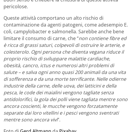
pericolose.
Queste attività comportano un alto rischio di
contaminazione da agenti patogeni, come adesempio E.
coli, campylobacter e salmonella. Sarebbe anche bene
limitare il consumo di carne, che “
non contiene fibre ed
è ricca di grassi saturi, colpevoli di ostruire le arterie, e
colesterolo. Ogni persona che diventa vegana riduce il
proprio rischio di sviluppare malattie cardiache,
obesità, cancro, ictus e numerosi altri problemi di
salute – e salva ogni anno quasi 200 animali da una vita
di sofferenza e da una morte terrificante. Nelle odierne
industrie della carne, delle uova, dei latticini e della
pesca, le code dei maialini vengono tagliate senza
antidolorifici, la gola dei polli viene tagliata mentre sono
ancora coscienti, le mucche vengono forzatamente
separate dai loro vitellini e i pesci vengono sventrati
mentre sono ancora vivi
“.
Foto di
Gerd Altmann
da
Pixabay