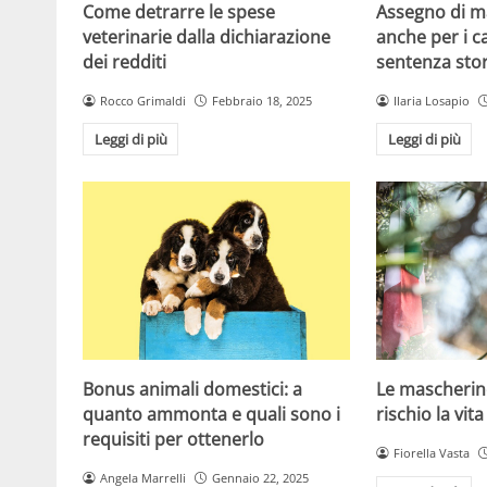
Come detrarre le spese
Assegno di 
veterinarie dalla dichiarazione
anche per i ca
dei redditi
sentenza stor
Rocco Grimaldi
Febbraio 18, 2025
Ilaria Losapio
Leggi di più
Leggi di più
Bonus animali domestici: a
Le mascherin
quanto ammonta e quali sono i
rischio la vita
requisiti per ottenerlo
Fiorella Vasta
Angela Marrelli
Gennaio 22, 2025