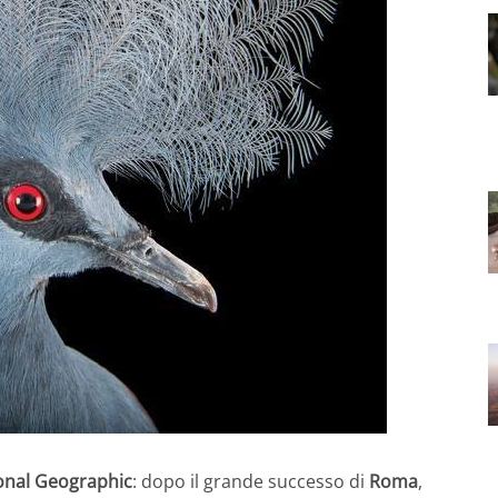
onal Geographic
: dopo il grande successo di
Roma
,