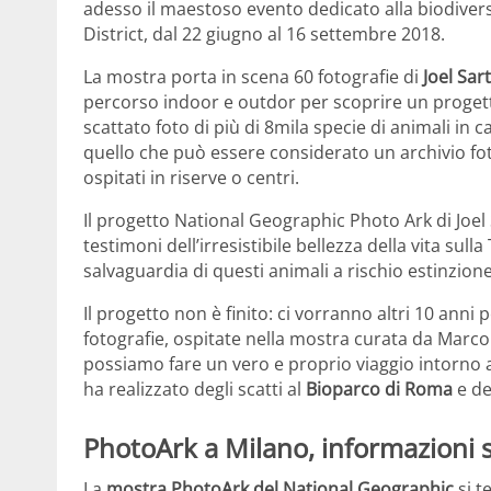
adesso il maestoso evento dedicato alla biodiver
District, dal 22 giugno al 16 settembre 2018.
La mostra porta in scena 60 fotografie di
Joel Sar
percorso indoor e outdor per scoprire un progetto 
scattato foto di più di 8mila specie di animali in c
quello che può essere considerato un archivio fotog
ospitati in riserve o centri.
Il progetto National Geographic Photo Ark di Joel 
testimoni dell’irresistibile bellezza della vita su
salvaguardia di questi animali a rischio estinzione
Il progetto non è finito: ci vorranno altri 10 anni 
fotografie, ospitate nella mostra curata da Marco 
possiamo fare un vero e proprio viaggio intorno al
ha realizzato degli scatti al
Bioparco di Roma
e de
PhotoArk a Milano, informazioni 
La
mostra PhotoArk del National Geographic
si t