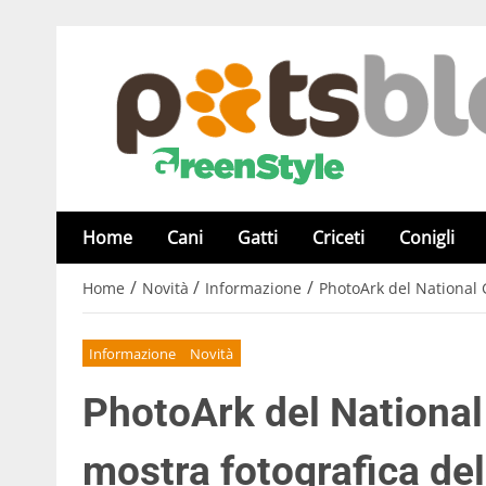
Home
Cani
Gatti
Criceti
Conigli
/
/
/
Home
Novità
Informazione
PhotoArk del National 
Informazione
Novità
PhotoArk del National
mostra fotografica dell