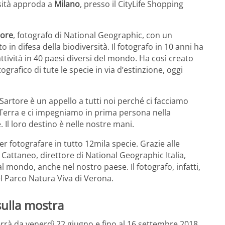
sità approda a
Milano
, presso il CityLife Shopping
tore
, fotografo di National Geographic, con un
in difesa della biodiversità. Il fotografo in 10 anni ha
attività in 40 paesi diversi del mondo. Ha così creato
rafico di tute le specie in via d’estinzione, oggi
Sartore è un appello a tutti noi perché ci facciamo
lla Terra e ci impegniamo in prima persona nella
. Il loro destino è nelle nostre mani.
per fotografare in tutto 12mila specie. Grazie alle
Cattaneo, direttore di National Geographic Italia,
 mondo, anche nel nostro paese. Il fotografo, infatti,
l Parco Natura Viva di Verona.
sulla mostra
errà da venerdì 22 giugno e fino al 16 settembre 2018