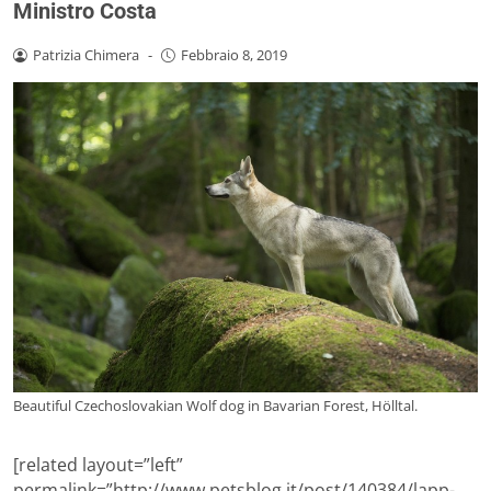
Ministro Costa
Patrizia Chimera
-
Febbraio 8, 2019
Beautiful Czechoslovakian Wolf dog in Bavarian Forest, Hölltal.
[related layout=”left”
permalink=”http://www.petsblog.it/post/140384/lapp-