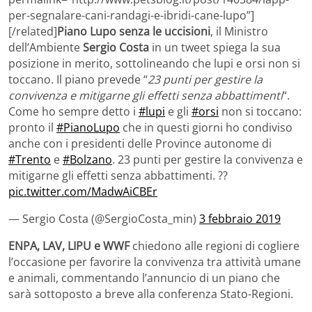
per-segnalare-cani-randagi-e-ibridi-cane-lupo”]
[/related]
Piano Lupo senza le uccisioni
, il Ministro
dell’Ambiente
Sergio Costa
in un tweet spiega la sua
posizione in merito, sottolineando che lupi e orsi non si
toccano. Il piano prevede “
23 punti per gestire la
convivenza e mitigarne gli effetti senza abbattimenti
“.
Come ho sempre detto i
#lupi
e gli
#orsi
non si toccano:
pronto il
#PianoLupo
che in questi giorni ho condiviso
anche con i presidenti delle Province autonome di
#Trento
e
#Bolzano
. 23 punti per gestire la convivenza e
mitigarne gli effetti senza abbattimenti. ??
pic.twitter.com/MadwAiCBEr
— Sergio Costa (@SergioCosta_min)
3 febbraio 2019
ENPA, LAV, LIPU e WWF
chiedono alle regioni di cogliere
l’occasione per favorire la convivenza tra attività umane
e animali, commentando l’annuncio di un piano che
sarà sottoposto a breve alla conferenza Stato-Regioni.