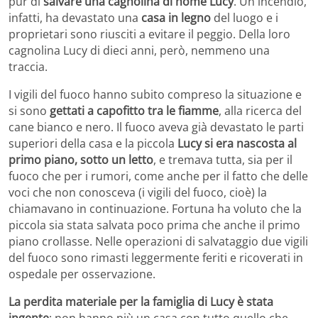
pur di
salvare una cagnolina di nome Lucy
. Un incendio,
infatti, ha devastato una
casa in legno
del luogo e i
proprietari sono riusciti a evitare il peggio. Della loro
cagnolina Lucy di dieci anni, però, nemmeno una
traccia.
I vigili del fuoco hanno subito compreso la situazione e
si sono
gettati a capofitto tra le fiamme
, alla ricerca del
cane bianco e nero. Il fuoco aveva già devastato le parti
superiori della casa e la piccola
Lucy si era nascosta al
primo piano, sotto un letto
, e tremava tutta, sia per il
fuoco che per i rumori, come anche per il fatto che delle
voci che non conosceva (i vigili del fuoco, cioè) la
chiamavano in continuazione. Fortuna ha voluto che la
piccola sia stata salvata poco prima che anche il primo
piano crollasse. Nelle operazioni di salvataggio due vigili
del fuoco sono rimasti leggermente feriti e ricoverati in
ospedale per osservazione.
La perdita materiale per la famiglia di Lucy è stata
ingente
: non hanno più un casa con tutto quello che