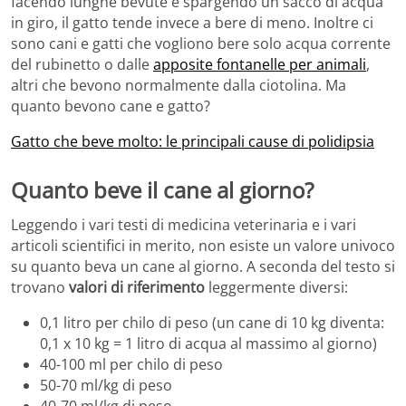
facendo lunghe bevute e spargendo un sacco di acqua
in giro, il gatto tende invece a bere di meno. Inoltre ci
sono cani e gatti che vogliono bere solo acqua corrente
del rubinetto o dalle
apposite fontanelle per animali
,
altri che bevono normalmente dalla ciotolina. Ma
quanto bevono cane e gatto?
Gatto che beve molto: le principali cause di polidipsia
Quanto beve il cane al giorno?
Leggendo i vari testi di medicina veterinaria e i vari
articoli scientifici in merito, non esiste un valore univoco
su quanto beva un cane al giorno. A seconda del testo si
trovano
valori di riferimento
leggermente diversi:
0,1 litro per chilo di peso (un cane di 10 kg diventa:
0,1 x 10 kg = 1 litro di acqua al massimo al giorno)
40-100 ml per chilo di peso
50-70 ml/kg di peso
40-70 ml/kg di peso