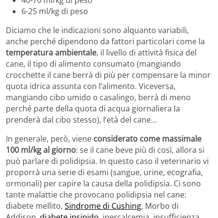
6-25 ml/kg di peso
Diciamo che le indicazioni sono alquanto variabili,
anche perché dipendono da fattori particolari come la
temperatura ambientale
, il livello di attività fisica del
cane, il tipo di alimento consumato (mangiando
crocchette il cane berrà di più per compensare la minor
quota idrica assunta con l’alimento. Viceversa,
mangiando cibo umido o casalingo, berrà di meno
perché parte della quota di acqua giornaliera la
prenderà dal cibo stesso), l’età del cane…
In generale, però, viene
considerato come massimale
100 ml/kg al giorno
: se il cane beve più di così, allora si
può parlare di polidipsia. In questo caso il veterinario vi
proporrà una serie di esami (sangue, urine, ecografia,
ormonali) per capire la causa della polidipsia. Ci sono
tante malattie che provocano polidipsia nel cane:
diabete mellito,
Sindrome di Cushing
, Morbo di
Addison,
diabete insipido
, ipercalcemia, insufficienza