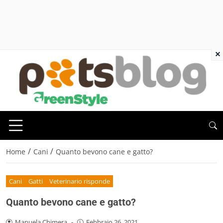
×
/
/
Home
Cani
Quanto bevono cane e gatto?
Cani
Gatti
Veterinario risponde
Quanto bevono cane e gatto?
Manuela Chimera
-
Febbraio 26, 2021