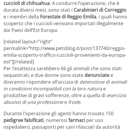
cuccioli di chihuahua
. A condurre l’operazione, che è
durata diversi mesi, sono stati i
Carabinieri di Correggio
e i membri della
Forestale di Reggio Emilia
, i quali hanno
scoperto che i cuccioli venivano importati illegalmente
dai Paesi dell’Est Europa.
[related layout=”right”
permalink=”http://www.petsblog.it/post/137740/reggio-
emilia-scoperto-traffico-cuccioli-provenienti-da-europa-
est”][/related]
Per l’esattezza sarebbero 66 gli animali che sono stati
sequestrati, e due donne sono state
denunciate
e
dovranno rispondere all’accusa di
detenzione di animali
in condizioni incompatibili con la loro natura
e
produttive di gravi sofferenze, oltre a quella di
esercizio
abusivo di una professione
e
frode
.
Durante l’operazione gli agenti hanno trovato 150
pedigree falsificati
, numerosi
farmaci
per uso
ospedaliero, passaporti per cani rilasciati da autorità