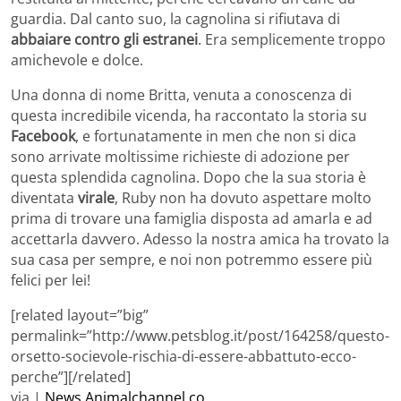
guardia. Dal canto suo, la cagnolina si rifiutava di
abbaiare contro gli estranei
. Era semplicemente troppo
amichevole e dolce.
Una donna di nome Britta, venuta a conoscenza di
questa incredibile vicenda, ha raccontato la storia su
Facebook
, e fortunatamente in men che non si dica
sono arrivate moltissime richieste di adozione per
questa splendida cagnolina. Dopo che la sua storia è
diventata
virale
, Ruby non ha dovuto aspettare molto
prima di trovare una famiglia disposta ad amarla e ad
accettarla davvero. Adesso la nostra amica ha trovato la
sua casa per sempre, e noi non potremmo essere più
felici per lei!
[related layout=”big”
permalink=”http://www.petsblog.it/post/164258/questo-
orsetto-socievole-rischia-di-essere-abbattuto-ecco-
perche”][/related]
via |
News.Animalchannel.co