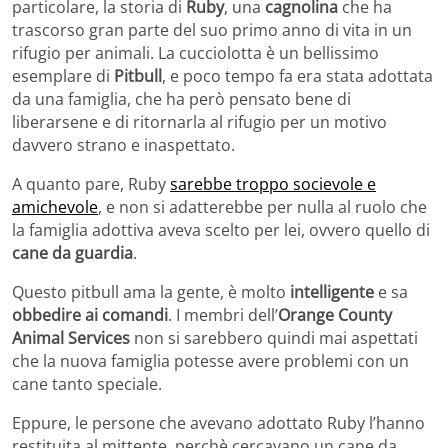
particolare, la storia di
Ruby
, una
cagnolina
che ha
trascorso gran parte del suo primo anno di vita in un
rifugio per animali. La cucciolotta è un bellissimo
esemplare di
Pitbull
, e poco tempo fa era stata adottata
da una famiglia, che ha però pensato bene di
liberarsene e di ritornarla al rifugio per un motivo
davvero strano e inaspettato.
A quanto pare, Ruby
sarebbe troppo socievole e
amichevole
, e non si adatterebbe per nulla al ruolo che
la famiglia adottiva aveva scelto per lei, ovvero quello di
cane da guardia
.
Questo pitbull ama la gente, è molto
intelligente
e sa
obbedire ai comandi
. I membri dell’
Orange County
Animal Services
non si sarebbero quindi mai aspettati
che la nuova famiglia potesse avere problemi con un
cane tanto speciale.
Eppure, le persone che avevano adottato Ruby l’hanno
restituita al mittente, perchè cercavano un cane da