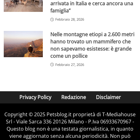
arrivata in Italia e cerca ancora una
famiglia”
Febbraio 28, 2026
Nelle montagne etiopi a 2.600 metri
hanno trovato un mammifero che
non sapevamo esistesse: è grande
come un pollice
Febbraio 27, 2026
Privacy Policy
Redazione
Disclaimer
Copyright © 2025 Petsblog.it proprietà di T-Mediahouse
Srl - Viale Sarca 336 20126 Milano - P.Iva 06933670967 -
Questo blog non è una testata giornalistica, in quanto
viene aggiornato senza alcuna periodicità. Non può