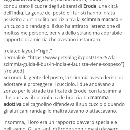
conquistato il cuore degli abitanti di
Erode
, una città
dell’
India
. La gente del posto e i turisti hanno infatti
assistito a un’insolita amicizia tra la
scimmia macaco
e
un cucciolo randagio. Il duo ha attirato l’attenzione di
moltissime persone, per via dello strano ma adorabile
rapporto di amicizia che avevano instaurato.
[related layout=”right”
permalink=”https://www.petsblog.it/post/145257/la-
scimmia-guida-il-bus-in-india-e-lautista-viene-sospeso”]
[/related]
Secondo la gente del posto, la scimmia aveva deciso di
adottare e proteggere il cucciolo. I due andavano a
zonzo per le strade trafficate di Erode, con la scimmia
che portava il cucciolo tra le braccia. La
mamma
adottiva
del cagnolino difendeva il suo cucciolo quando
gli altri cani randagi lo maltrattavano o attaccavano.
Insomma, il loro era un rapporto davvero speciale e
bellissimo. Gli abitanti di Erode sono rimasti davvero