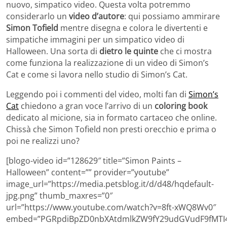
nuovo, simpatico video. Questa volta potremmo
considerarlo un
video d’autore
: qui possiamo ammirare
Simon Tofield
mentre disegna e colora le divertenti e
simpatiche immagini per un simpatico video di
Halloween. Una sorta di
dietro le quinte
che ci mostra
come funziona la realizzazione di un video di Simon’s
Cat e come si lavora nello studio di Simon’s Cat.
Leggendo poi i commenti del video, molti fan di
Simon’s
Cat
chiedono a gran voce l’arrivo di un
coloring book
dedicato al micione, sia in formato cartaceo che online.
Chissà che Simon Tofield non presti orecchio e prima o
poi ne realizzi uno?
[blogo-video id=”128629″ title=”Simon Paints –
Halloween” content=”” provider=”youtube”
image_url=”https://media.petsblog.it/d/d48/hqdefault-
jpg.png” thumb_maxres=”0″
url=”https://www.youtube.com/watch?v=8ft-xWQ8Wv0″
embed=”PGRpdiBpZD0nbXAtdmlkZW9fY29udGVudF9fMTI4