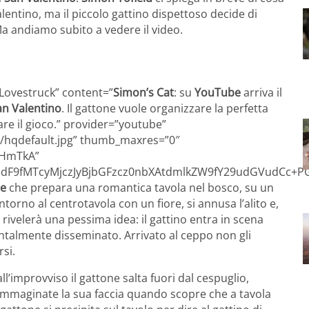
Valentino, ma il piccolo gattino dispettoso decide di
Ma andiamo subito a vedere il video.
o Lovestruck” content=”
Simon’s Cat
: su
YouTube
arriva il
an Valentino
. Il gattone vuole organizzare la perfetta
nare il gioco.” provider=”youtube”
/hqdefault.jpg” thumb_maxres=”0″
8HmTkA”
F9fMTcyMjczJyBjbGFzcz0nbXAtdmlkZW9fY29udGVudCc+P
ne
che prepara una romantica tavola nel bosco, su un
intorno al centrotavola con un fiore, si annusa l’alito e,
i rivelerà una pessima idea: il gattino entra in scena
ntalmente disseminato. Arrivato al ceppo non gli
rsi.
improvviso il gattone salta fuori dal cespuglio,
Immaginate la sua faccia quando scopre che a tavola