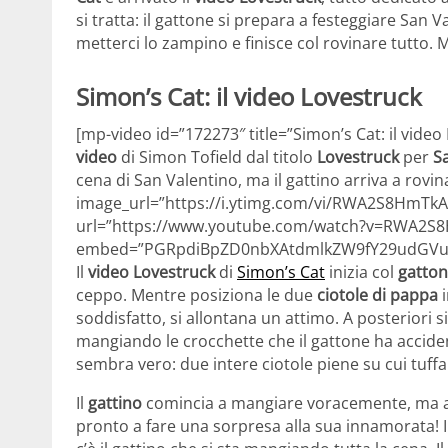
si tratta: il gattone si prepara a festeggiare San 
metterci lo zampino e finisce col rovinare tutto. 
Simon’s Cat: il video Lovestruck
[mp-video id=”172273″ title=”Simon’s Cat: il vide
video
di Simon Tofield dal titolo
Lovestruck
per
S
cena di San Valentino, ma il gattino arriva a rovi
image_url=”https://i.ytimg.com/vi/RWA2S8HmTkA
url=”https://www.youtube.com/watch?v=RWA2S
embed=”PGRpdiBpZD0nbXAtdmlkZW9fY29udGVud
Il
video Lovestruck
di
Simon’s Cat
inizia col
gatto
ceppo. Mentre posiziona le due
ciotole di pappa
soddisfatto, si allontana un attimo. A posteriori s
mangiando le crocchette che il gattone ha accide
sembra vero: due intere ciotole piene su cui tuffa
Il
gattino
comincia a mangiare voracemente, ma all’
pronto a fare una sorpresa alla sua innamorata! 