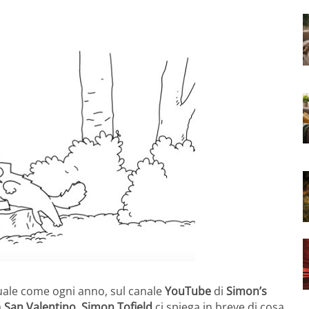
tuale come ogni anno, sul canale
YouTube
di
Simon’s
a
San Valentino
.
Simon Tofield
ci spiega in breve di cosa