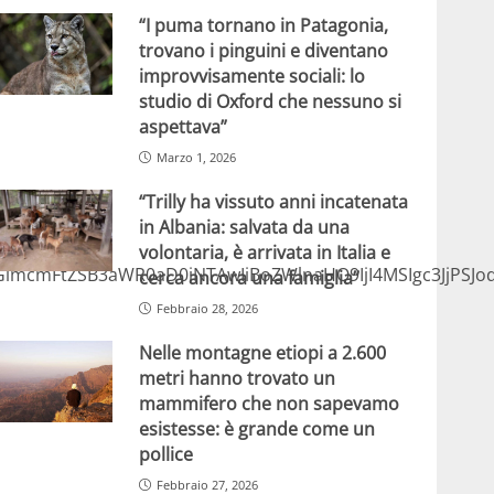
“I puma tornano in Patagonia,
trovano i pinguini e diventano
improvvisamente sociali: lo
studio di Oxford che nessuno si
aspettava”
Marzo 1, 2026
“Trilly ha vissuto anni incatenata
in Albania: salvata da una
volontaria, è arrivata in Italia e
GlmcmFtZSB3aWR0aD0iNTAwIiBoZWlnaHQ9IjI4MSIgc3JjPS
cerca ancora una famiglia”
Febbraio 28, 2026
Nelle montagne etiopi a 2.600
metri hanno trovato un
mammifero che non sapevamo
esistesse: è grande come un
pollice
Febbraio 27, 2026