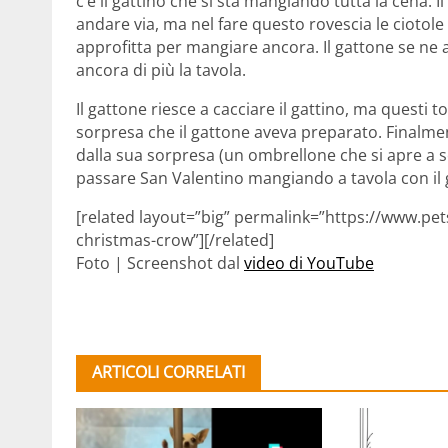
c’è il gattino che si sta mangiando tutta la cena. Il
andare via, ma nel fare questo rovescia le ciotole 
approfitta per mangiare ancora. Il gattone se n
ancora di più la tavola.
Il gattone riesce a cacciare il gattino, ma questi t
sorpresa che il gattone aveva preparato. Finalmen
dalla sua sorpresa (un ombrellone che si apre a sca
passare San Valentino mangiando a tavola con il 
[related layout=”big” permalink=”https://www.pe
christmas-crow”][/related]
Foto | Screenshot dal
video di YouTube
ARTICOLI CORRELATI