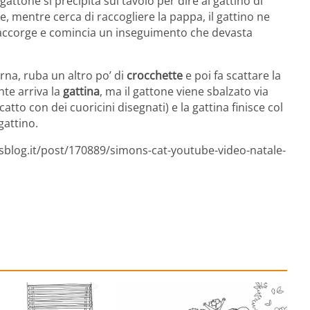
 gattone si precipita sul tavolo per dire al gattino di
e, mentre cerca di raccogliere la pappa, il gattino ne
e accorge e comincia un inseguimento che devasta
orna, ruba un altro po’ di
crocchette
e poi fa scattare la
te arriva la
gattina
, ma il gattone viene sbalzato via
tto con dei cuoricini disegnati) e la gattina finisce col
gattino.
tsblog.it/post/170889/simons-cat-youtube-video-natale-