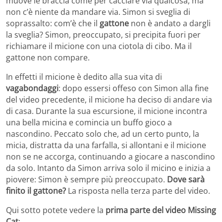
muove le braccia come per cacciare via qualcosa, ma
non c’è niente da mandare via. Simon si sveglia di
soprassalto: com’è che il
gattone
non è andato a dargli
la sveglia? Simon, preoccupato, si precipita fuori per
richiamare il micione con una ciotola di cibo. Ma il
gattone non compare.
In effetti il micione è dedito alla sua vita di
vagabondaggi
: dopo essersi offeso con Simon alla fine
del video precedente, il micione ha deciso di andare via
di casa. Durante la sua escursione, il micione incontra
una bella micina e comincia un buffo gioco a
nascondino. Peccato solo che, ad un certo punto, la
micia, distratta da una farfalla, si allontani e il micione
non se ne accorga, continuando a giocare a nascondino
da solo. Intanto da Simon arriva solo il micino e inizia a
piovere: Simon è sempre più preoccupato.
Dove sarà
finito il gattone?
La risposta nella terza parte del video.
Qui sotto potete vedere la
prima parte del video Missing
Cat
: