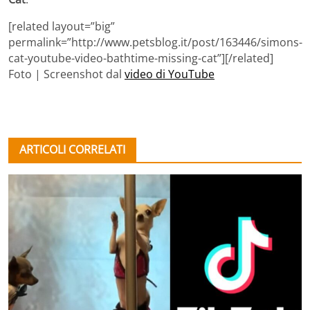
[related layout=”big”
permalink=”http://www.petsblog.it/post/163446/simons-
cat-youtube-video-bathtime-missing-cat”][/related]
Foto | Screenshot dal
video di YouTube
ARTICOLI CORRELATI