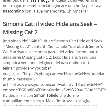
esempio, della
Jazz Trilogy
? In quest video vedremo il
nostro gattone imbronciato giocare una buffa partita a
nascondino
con la sua innamorata. Chi vincerà?
Simon’s Cat: il video Hide ans Seek –
Missing Cat 2
[mp-video id=”164815″ title=”Simon’s Cat: Hide and Seek
– Missing Cat 2″ content=”Sul canale YouTube di Simon’s
Cat è arrivata la seconda parte dei video facenti parte
della serie Missing Cat Pt. 2. Ecco Hide and Seek, una
simpatica versione del gioco del nascondino tutta
felina.” provider=”youtube”
image_url=”https://i.ytimg.com/vi/T3acLmGeFHA/hqdefaul
thumb_maxres=”0″
url=”https://www.youtube.com/watch?v=T3acLmGeFHA”
embed=”PGRpdiBpZD0nbXAtdmlkZW9fY29udGVudF9fMTY
Il video inizia con
Simon Tofield
che dorme
tranquillamente a letto. Ma all’improvviso si agita,