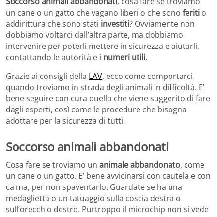
Soccorso animali abbandonati
, cosa fare se troviamo
un cane o un gatto che vagano liberi o che sono
feriti
o
addirittura che sono stati
investiti
? Ovviamente non
dobbiamo voltarci dall’altra parte, ma dobbiamo
intervenire per poterli mettere in sicurezza e aiutarli,
contattando le autorità e i
numeri utili
.
Grazie ai consigli della
LAV
, ecco come comportarci
quando troviamo in strada degli animali in difficoltà. E’
bene seguire con cura quello che viene suggerito di fare
dagli esperti, così come le procedure che bisogna
adottare per la sicurezza di tutti.
Soccorso animali abbandonati
Cosa fare se troviamo un
animale abbandonato
, come
un cane o un gatto. E’ bene avvicinarsi con cautela e con
calma, per non spaventarlo. Guardate se ha una
medaglietta o un tatuaggio sulla coscia destra o
sull’orecchio destro. Purtroppo il microchip non si vede