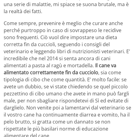
una serie di malattie, mi spiace se suona brutale, ma è
la realtà dei fatti.
Come sempre, prevenire è meglio che curare anche
perché purtroppo in caso di sovrappeso le recidive
sono frequenti. Ciò vuol dire impostare una dieta
corretta fin da cuccioli, seguendo i consigli del
veterinario e leggendo libri di nutrizionisti veterinari. E’
incredibile che nel 2014 si senta ancora di cani
alimentati a pasta al ragù e mortadella.
Il cane va
alimentato correttamente fin da cucciolo
, sia come
tipologia di cibo che come quantità. E’ molto facile: se
avete un dubbio, se vi state chiedendo se quel piccolo
pezzettino di cibo umano che avete in mano può fargli
male, per non sbagliare rispondetevi di Sì ed evitate di
darglielo. Non venite poi a lamentarvi dal veterinario se
il vostro cane ha continuamente diarrea e vomito, ha il
pelo brutto, si gratta come un dannato se non
rispettate le più basilari norme di educazione
alimentare del cane.