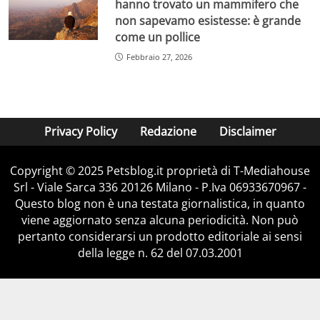
hanno trovato un mammifero che
non sapevamo esistesse: è grande
come un pollice
Febbraio 27, 2026
Privacy Policy
Redazione
Disclaimer
Copyright © 2025 Petsblog.it proprietà di T-Mediahouse
Srl - Viale Sarca 336 20126 Milano - P.Iva 06933670967 -
Questo blog non è una testata giornalistica, in quanto
viene aggiornato senza alcuna periodicità. Non può
pertanto considerarsi un prodotto editoriale ai sensi
della legge n. 62 del 07.03.2001