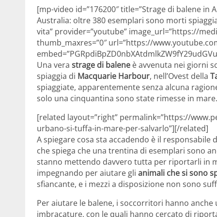
[mp-video id=”176200″ title=”Strage di balene in
Australia: oltre 380 esemplari sono morti spiaggiat
vita” provider=”youtube” image_url=”https://medi
thumb_maxres=”0″ url=”https://www.youtube.c
embed=”PGRpdiBpZD0nbXAtdmlkZW9fY29udGVud
Una vera
strage di balene
è avvenuta nei giorni sc
spiaggia di
Macquarie Harbour
, nell’Ovest della
T
spiaggiate, apparentemente senza alcuna ragione. 
solo una cinquantina sono state rimesse in mare
[related layout=”right” permalink=”https://www.pet
urbano-si-tuffa-in-mare-per-salvarlo”][/related]
A spiegare cosa sta accadendo è il responsabile 
che spiega che una trentina di esemplari sono ancor
stanno mettendo davvero tutta per riportarli in m
impegnando per aiutare gli
animali che si sono sp
sfiancante, e i mezzi a disposizione non sono suffic
Per aiutare le balene, i soccorritori hanno anche u
imbracature, con le quali hanno cercato di riportar