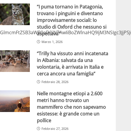
“I puma tornano in Patagonia,
trovano i pinguini e diventano
improvvisamente sociali: lo
studio di Oxford che nessuno si
lmcmFtZSB3aWR0aD0iNTAwIiBoZWlnaHQ9IjM3NSIgc3JjPS
aspettava”
Marzo 1, 2026
“Trilly ha vissuto anni incatenata
in Albania: salvata da una
volontaria, è arrivata in Italia e
cerca ancora una famiglia”
Febbraio 28, 2026
Nelle montagne etiopi a 2.600
metri hanno trovato un
mammifero che non sapevamo
esistesse: è grande come un
pollice
Febbraio 27, 2026