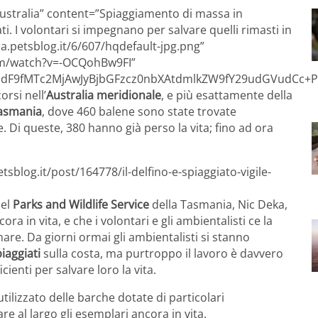
 Australia” content=”Spiaggiamento di massa in
i. I volontari si impegnano per salvare quelli rimasti in
a.petsblog.it/6/607/hqdefault-jpg.png”
om/watch?v=-OCQohBw9FI”
F9fMTc2MjAwJyBjbGFzcz0nbXAtdmlkZW9fY29udGVudCc+PG
orsi nell’
Australia meridionale
, e più esattamente della
asmania
, dove 460 balene sono state trovate
Di queste, 380 hanno già perso la vita; fino ad ora
.
sblog.it/post/164778/il-delfino-e-spiaggiato-vigile-
del
Parks and Wildlife Service
della Tasmania, Nic Deka,
a in vita, e che i volontari e gli ambientalisti ce la
are. Da giorni ormai gli ambientalisti si stanno
iaggiati
sulla costa, ma purtroppo il lavoro è davvero
ienti per salvare loro la vita.
tilizzato delle barche dotate di particolari
e al largo gli esemplari ancora in vita.