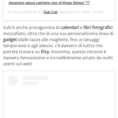
dreaming about catching one of those fishies! ??
Un post condiviso da
Suki Cat
(@sukiicat) in data:
14 Gen 2020 alle ore 11:46 PST
Suki è anche protagonista di
calendari
e
libri fotografici
mozzafiato, oltre che di una sua personalissima linea di
gadget
(dalle tazze alle magliette, fino ai tatuaggi
temporanei e agli adesivi, c’è davvero di tutto) che
potrete trovare su
Etsy
. Insomma, questo micione è
davvero famosissimo e incredibilmente amato da molti
utenti sul web!