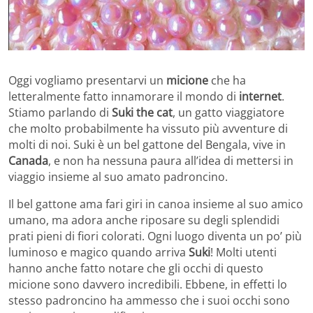
Oggi vogliamo presentarvi un
micione
che ha
letteralmente fatto innamorare il mondo di
internet
.
Stiamo parlando di
Suki the cat
, un gatto viaggiatore
che molto probabilmente ha vissuto più avventure di
molti di noi. Suki è un bel gattone del Bengala, vive in
Canada
, e non ha nessuna paura all’idea di mettersi in
viaggio insieme al suo amato padroncino.
Il bel gattone ama fari giri in canoa insieme al suo amico
umano, ma adora anche riposare su degli splendidi
prati pieni di fiori colorati. Ogni luogo diventa un po’ più
luminoso e magico quando arriva
Suki
! Molti utenti
hanno anche fatto notare che gli occhi di questo
micione sono davvero incredibili. Ebbene, in effetti lo
stesso padroncino ha ammesso che i suoi occhi sono