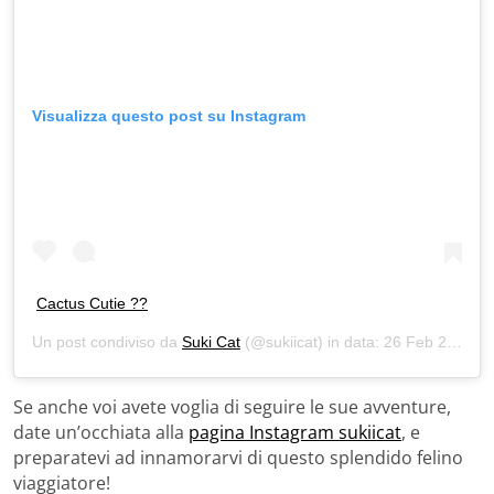
Visualizza questo post su Instagram
Cactus Cutie ??
Un post condiviso da
Suki Cat
(@sukiicat) in data:
26 Feb 2020 alle ore 11:08 PST
Se anche voi avete voglia di seguire le sue avventure,
date un’occhiata alla
pagina Instagram sukiicat
, e
preparatevi ad innamorarvi di questo splendido felino
viaggiatore!