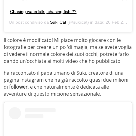
Chasing waterfalls, chasing fish ??
Un post condiviso da
Suki Cat
(@sukiicat) in data:
20 Feb 2020 alle ore 9:29 PST
Il colore è modificato! Mi piace molto giocare con le
fotografie per creare un po ‘di magia, ma se avete voglia
di vedere il normale colore dei suoi occhi, potrete farlo
dando un’occhiata ai molti video che ho pubblicato
ha raccontato il papà umano di Suki, creatore di una
pagina Instagram che ha già raccolto quasi due milioni
di
follower
, e che naturalmente è dedicata alle
avventure di questo micione sensazionale.