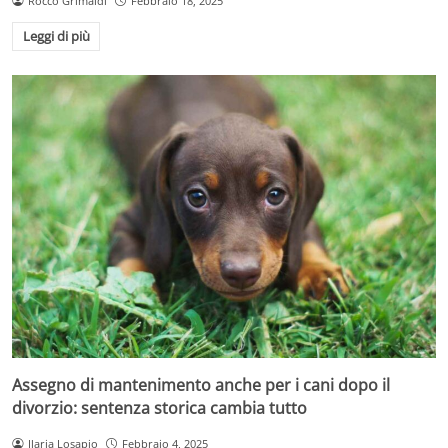
Rocco Grimaldi
Febbraio 18, 2025
Leggi di più
Assegno di mantenimento anche per i cani dopo il
divorzio: sentenza storica cambia tutto
Ilaria Losapio
Febbraio 4, 2025