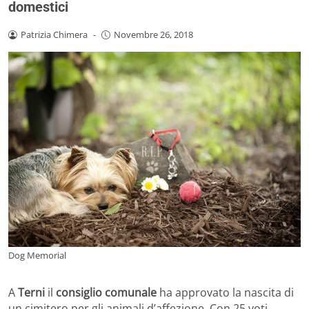
domestici
Patrizia Chimera
-
Novembre 26, 2018
Dog Memorial
A
Terni
il
consiglio comunale
ha approvato la nascita di
un cimitero per gli animali d’affezione. Con 25 voti