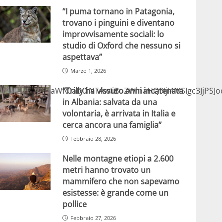
“I puma tornano in Patagonia,
trovano i pinguini e diventano
improvvisamente sociali: lo
studio di Oxford che nessuno si
aspettava”
Marzo 1, 2026
“Trilly ha vissuto anni incatenata
GlmcmFtZSB3aWR0aD0iNTAwIiBoZWlnaHQ9IjI4MSIgc3JjP
in Albania: salvata da una
volontaria, è arrivata in Italia e
cerca ancora una famiglia”
Febbraio 28, 2026
Nelle montagne etiopi a 2.600
metri hanno trovato un
mammifero che non sapevamo
esistesse: è grande come un
pollice
Febbraio 27, 2026