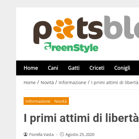
Home
Cani
Gatti
Criceti
Conigli
/
/
/
Home
Novità
Informazione
I primi attimi di libertà
Informazione
Novità
I primi attimi di libert
Fiorella Vasta
-
Agosto 25, 2020