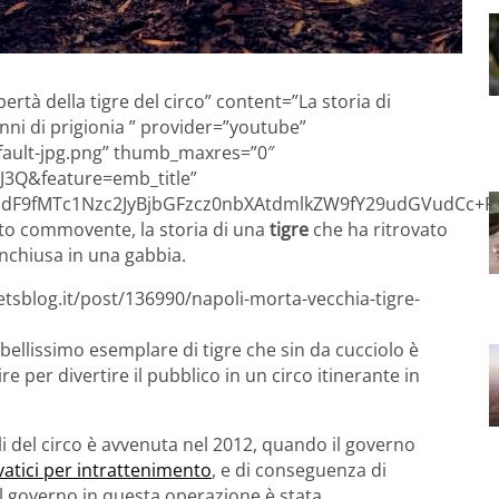
ertà della tigre del circo” content=”La storia di
anni di prigionia ” provider=”youtube”
efault-jpg.png” thumb_maxres=”0″
J3Q&feature=emb_title”
F9fMTc1Nzc2JyBjbGFzcz0nbXAtdmlkZW9fY29udGVudCc+P
lto commovente, la storia di una
tigre
che ha ritrovato
nchiusa in una gabbia.
etsblog.it/post/136990/napoli-morta-vecchia-tigre-
 bellissimo esemplare di tigre che sin da cucciolo è
re per divertire il pubblico in un circo itinerante in
mali del circo è avvenuta nel 2012, quando il governo
lvatici per intrattenimento
, e di conseguenza di
il governo in questa operazione è stata