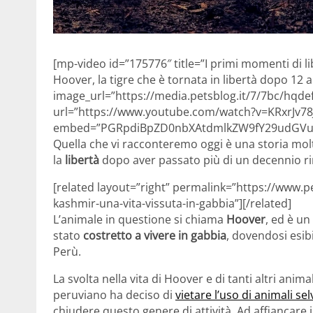
[mp-video id=”175776″ title=”I primi momenti di lib
Hoover, la tigre che è tornata in libertà dopo 12 
image_url=”https://media.petsblog.it/7/7bc/hqd
url=”https://www.youtube.com/watch?v=KRxrJv78
embed=”PGRpdiBpZD0nbXAtdmlkZW9fY29udGVud
Quella che vi racconteremo oggi è una storia mo
la
libertà
dopo aver passato più di un decennio ri
[related layout=”right” permalink=”https://www.p
kashmir-una-vita-vissuta-in-gabbia”][/related]
L’animale in questione si chiama
Hoover
, ed è un
stato
costretto a vivere in gabbia
, dovendosi esibi
Perù.
La svolta nella vita di Hoover e di tanti altri ani
peruviano ha deciso di
vietare l’uso di animali se
chiudere questo genere di attività. Ad affiancare 