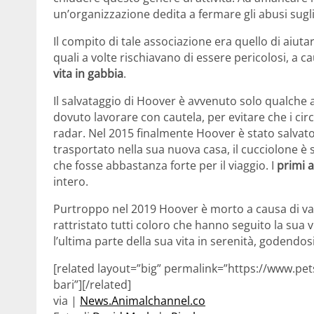
un’organizzazione dedita a fermare gli abusi sugli
Il compito di tale associazione era quello di aiutar
quali a volte rischiavano di essere pericolosi, a 
vita in gabbia
.
Il salvataggio di Hoover è avvenuto solo qualche a
dovuto lavorare con cautela, per evitare che i cir
radar. Nel 2015 finalmente Hoover è stato salvato
trasportato nella sua nuova casa, il cucciolone è
che fosse abbastanza forte per il viaggio. I
primi a
intero.
Purtroppo nel 2019 Hoover è morto a causa di var
rattristato tutti coloro che hanno seguito la su
l’ultima parte della sua vita in serenità, godendosi
[related layout=”big” permalink=”https://www.pet
bari”][/related]
via |
News.Animalchannel.co