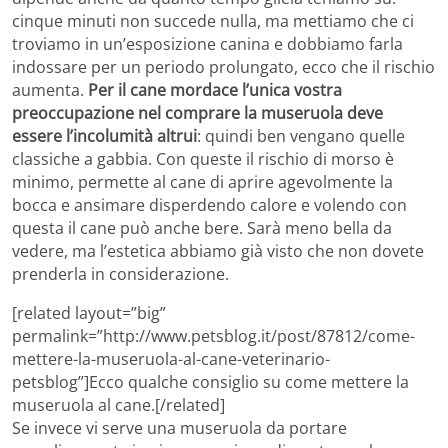
cinque minuti non succede nulla, ma mettiamo che ci
troviamo in un’esposizione canina e dobbiamo farla
indossare per un periodo prolungato, ecco che il rischio
aumenta.
Per il cane mordace l’unica vostra
preoccupazione nel comprare la museruola deve
essere l’incolumità altrui
: quindi ben vengano quelle
classiche a gabbia. Con queste il rischio di morso è
minimo, permette al cane di aprire agevolmente la
bocca e ansimare disperdendo calore e volendo con
questa il cane può anche bere. Sarà meno bella da
vedere, ma l’estetica abbiamo già visto che non dovete
prenderla in considerazione.
[related layout=”big”
permalink=”http://www.petsblog.it/post/87812/come-
mettere-la-museruola-al-cane-veterinario-
petsblog”]Ecco qualche consiglio su come mettere la
museruola al cane.[/related]
Se invece vi serve una museruola da portare