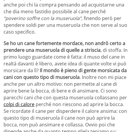
anche poi chi la compra pensando ad acquistarne una
che dia meno fastidio possibile al cane perché
“poverino soffre con la museruola”
, finendo però per
spendere soldi per una museruola che non serve al suo
caso specifico.
Se ho un cane fortemente mordace, non andrò certo a
prendere una museruola di quelle a striscia
, di stoffa. In
primo luogo guardate come è fatta: il muso del cane in
realtà davanti è libero, avete idea di quante volte vi può
morsicare da lì?
Il mondo è pieno di gente morsicata da
cani con questo tipo di museruola
. Inoltre non mi piace
anche per un altro motivo: non permette al cane di
aprire bene la bocca, di bere e di ansimare. Ci sono
parecchi cani che con questa museruola collassano per
colpi di calore
perché non riescono ad aprire la bocca.
Se ricordate il cane per disperdere il calore ansima: con
questo tipo di museruola il cane non può aprire la
bocca, non può ansimare e collassa. Ovvio poi che
dipende anche da quanto tempo gliela teniamo su: