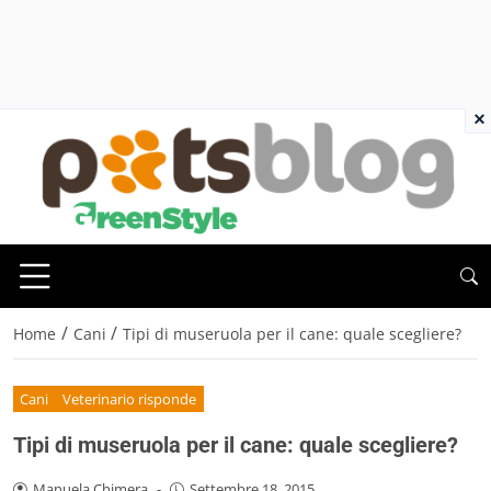
×
/
/
Home
Cani
Tipi di museruola per il cane: quale scegliere?
Cani
Veterinario risponde
Tipi di museruola per il cane: quale scegliere?
Manuela Chimera
-
Settembre 18, 2015