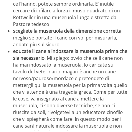
ce l’hanno, potete sempre ordinarla. E’ inutile
cercare di infilare a forza il muso quadrato di un
Rottweiler in una museruola lunga e stretta da
Pastore tedesco
scegliete la museruola della dimensione corretta
:
meglio se portate il cane con voi per misurarla,
andate più sul sicuro
educate il cane a indossare la museruola prima che
sia necessario
. Mi spiego: ovvio che se il cane non
ha mai indossato la museruola, lo caricate sul
tavolo del veterinario, magari è anche un cane
nervoso/pauroso/mordace e pretendete di
mettergli qui la museruola per la prima volta quello
che vi attende è una tragedia greca. Come per tutte
le cose, va insegnato al cane a mettere la
museruola, ci sono diverse tecniche, se non ci
riuscite da soli, rivolgetevi a un educatore cinofilo
che vi spiegherà come fare. In questo modo per il
cane sarà naturale indossare la museruola e non