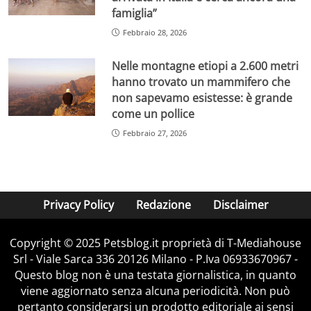
famiglia”
Febbraio 28, 2026
Nelle montagne etiopi a 2.600 metri
hanno trovato un mammifero che
non sapevamo esistesse: è grande
come un pollice
Febbraio 27, 2026
Privacy Policy
Redazione
Disclaimer
Copyright © 2025 Petsblog.it proprietà di T-Mediahouse
Srl - Viale Sarca 336 20126 Milano - P.Iva 06933670967 -
Questo blog non è una testata giornalistica, in quanto
viene aggiornato senza alcuna periodicità. Non può
pertanto considerarsi un prodotto editoriale ai sensi