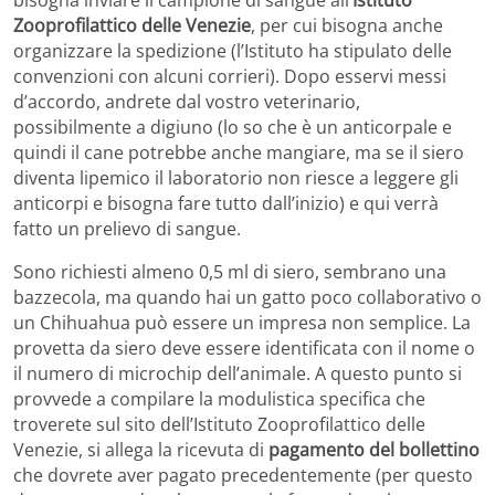
bisogna inviare il campione di sangue all’
Istituto
Zooprofilattico delle Venezie
, per cui bisogna anche
organizzare la spedizione (l’Istituto ha stipulato delle
convenzioni con alcuni corrieri). Dopo esservi messi
d’accordo, andrete dal vostro veterinario,
possibilmente a digiuno (lo so che è un anticorpale e
quindi il cane potrebbe anche mangiare, ma se il siero
diventa lipemico il laboratorio non riesce a leggere gli
anticorpi e bisogna fare tutto dall’inizio) e qui verrà
fatto un prelievo di sangue.
Sono richiesti almeno 0,5 ml di siero, sembrano una
bazzecola, ma quando hai un gatto poco collaborativo o
un Chihuahua può essere un impresa non semplice. La
provetta da siero deve essere identificata con il nome o
il numero di microchip dell’animale. A questo punto si
provvede a compilare la modulistica specifica che
troverete sul sito dell’Istituto Zooprofilattico delle
Venezie, si allega la ricevuta di
pagamento del bollettino
che dovrete aver pagato precedentemente (per questo