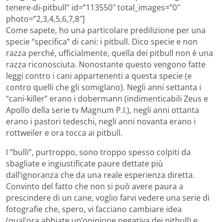
tenere-di-pitbull” id=”113550″ total_images=”0″
photo=”2,3,4,5,6,7,8″]
Come sapete, ho una particolare predilizione per una
specie “specifica” di cani: i pitbull. Dico specie e non
razza perché, ufficialmente, quella dei pitbull non è una
razza riconosciuta. Nonostante questo vengono fatte
leggi contro i cani appartenenti a questa specie (e
contro quelli che gli somiglano). Negli anni settanta i
“cani-killer” erano i dobermann (indimenticabili Zeus e
Apollo della serie tv Magnum P.I.), negli anni ottanta
erano i pastori tedeschi, negli anni novanta erano i
rottweiler e ora tocca ai pitbull.
I “bulli”, purtroppo, sono troppo spesso colpiti da
sbagliate e ingiustificate paure dettate più
dall’ignoranza che da una reale esperienza diretta.
Convinto del fatto che non si può avere paura a
prescindere di un cane, voglio farvi vedere una serie di
fotografie che, spero, vi facciano cambiare idea
(qual’ora abbiate un’opinione negativa dei pitbull) e