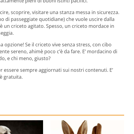
ttamente pieni di buoni istinti pacifici.
ire, scoprire, visitare una stanza messa in sicurezza.
no di passeggiate quotidiane) che vuole uscire dalla
 è un criceto agitato. Spesso, un criceto mordace in
eggia.
 opzione! Se il criceto vive senza stress, con cibo
iente sereno, ahimè poco c’è da fare. E’ mordacino di
ido, e chi meno, giusto?
r essere sempre aggiornati sui nostri contenuti. E’
è gratuita.