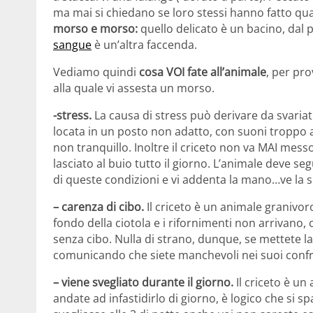
ma mai si chiedano se loro stessi hanno fatto qu
morso e morso:
quello delicato è un bacino, dal 
sangue
è un’altra faccenda.
Vediamo quindi
cosa VOI fate all’animale
, per pr
alla quale vi assesta un morso.
-stress.
La causa di stress può derivare da svariati
locata in un posto non adatto, con suoni troppo alt
non tranquillo. Inoltre il criceto non va MAI messo
lasciato al buio tutto il giorno. L’animale deve se
di queste condizioni e vi addenta la mano…ve la s
– carenza di cibo.
Il criceto è un animale granivor
fondo della ciotola e i rifornimenti non arrivano
senza cibo. Nulla di strano, dunque, se mettete la
comunicando che siete manchevoli nei suoi confr
– viene svegliato durante il giorno.
Il criceto è u
andate ad infastidirlo di giorno, è logico che si s