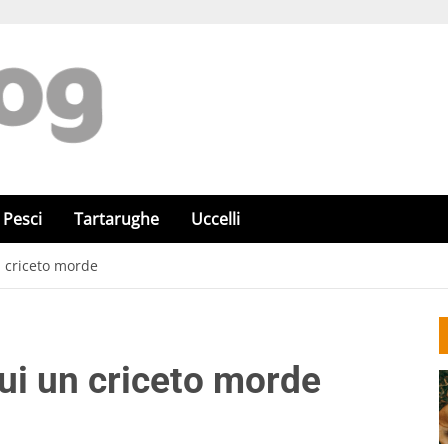
Pesci
Tartarughe
Uccelli
un criceto morde
cui un criceto morde