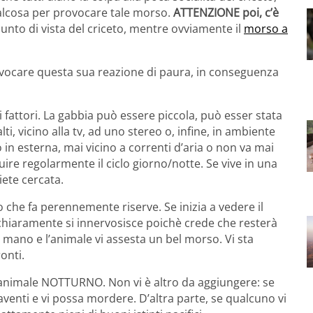
alcosa per provocare tale morso.
ATTENZIONE poi, c’è
punto di vista del criceto, mentre ovviamente il
morso a
ovocare questa sua reazione di paura, in conseguenza
 fattori. La gabbia può essere piccola, può esser stata
i, vicino alla tv, ad uno stereo o, infine, in ambiente
 in esterna, mai vicino a correnti d’aria o non va mai
guire regolarmente il ciclo giorno/notte. Se vive in una
iete cercata.
o che fa perennemente riserve. Se inizia a vedere il
, chiaramente si innervosisce poichè crede che resterà
 mano e l’animale vi assesta un bel morso. Vi sta
onti.
n animale NOTTURNO. Non vi è altro da aggiungere: se
paventi e vi possa mordere. D’altra parte, se qualcuno vi