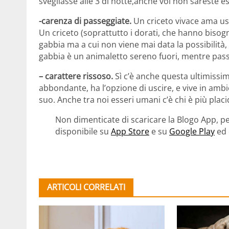
svegliasse alle 3 di notte,anche voi non sareste esa
-carenza di passeggiate.
Un criceto vivace ama usc
Un criceto (soprattutto i dorati, che hanno bisog
gabbia ma a cui non viene mai data la possibilità,
gabbia è un animaletto sereno fuori, mentre pass
– carattere rissoso.
Sì c’è anche questa ultimissima
abbondante, ha l’opzione di uscire, e vive in amb
suo. Anche tra noi esseri umani c’è chi è più plac
Non dimenticate di scaricare la Blogo App, pe
disponibile su
App Store
e su
Google Play
ed 
ARTICOLI CORRELATI