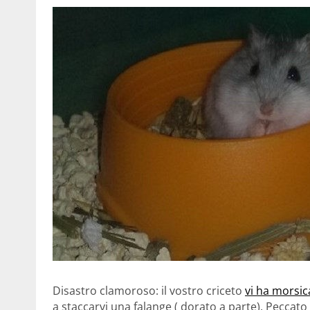
Disastro clamoroso: il vostro criceto
vi ha morsic
a staccarvi una falange ( dorato a parte). Peccato c