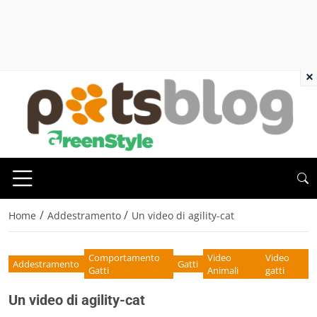
×
/
/
Home
Addestramento
Un video di agility-cat
Comportamento
Video
Video
Addestramento
Gatti
Gatti
Animali
gatti
Un video di agility-cat