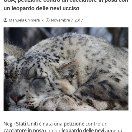
un leopardo delle nevi ucciso
Manuela Chimera
-
Novembre 7, 2017
Negli
Stati Uniti
è nata una
petizione
contro un
cacciatore in posa
con un
leopardo delle nevi
appena