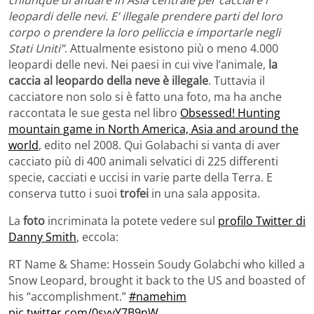
leopardi delle nevi. E’ illegale prendere parti del loro
corpo o prendere la loro pelliccia e importarle negli
Stati Uniti”
. Attualmente esistono più o meno 4.000
leopardi delle nevi. Nei paesi in cui vive l’animale,
la
caccia al leopardo della neve è illegale
. Tuttavia il
cacciatore non solo si è fatto una foto, ma ha anche
raccontata le sue gesta nel libro
Obsessed! Hunting
mountain game in North America, Asia and around the
world
, edito nel 2008. Qui Golabachi si vanta di aver
cacciato più di 400 animali selvatici di 225 differenti
specie, cacciati e uccisi in varie parte della Terra. E
conserva tutto i suoi
trofei
in una sala apposita.
La
foto
incriminata la potete vedere sul
profilo Twitter di
Danny Smith
, eccola:
RT Name & Shame: Hossein Soudy Golabchi who killed a
Snow Leopard, brought it back to the US and boasted of
his “accomplishment.”
#namehim
pic.twitter.com/0syyY7B9nW