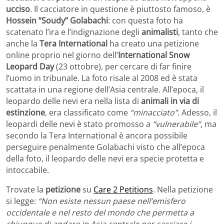
ucciso
. Il cacciatore in questione è piuttosto famoso, è
Hossein “Soudy” Golabachi
: con questa foto ha
scatenato l’ira e l’indignazione degli
animalisti
, tanto che
anche la
Tera International
ha creato una petizione
online proprio nel giorno dell’
International Snow
Leopard Day
(23 ottobre), per cercare di far finire
l’uomo in tribunale. La foto risale al 2008 ed è stata
scattata in una regione dell’Asia centrale. All’epoca, il
leopardo delle nevi era nella lista di
animali in via di
estinzione
, era classificato come
“minacciato”
. Adesso, il
leopardi delle nevi è stato promosso a
“vulnerabile”
, ma
secondo la Tera International è ancora possibile
perseguire penalmente Golabachi visto che all’epoca
della foto, il leopardo delle nevi era specie protetta e
intoccabile.
Trovate la
petizione
su
Care 2 Petitions
. Nella petizione
si legge:
“Non esiste nessun paese nell’emisfero
occidentale e nel resto del mondo che permetta a
chiunque di andare in Asia centrale per cacciare i