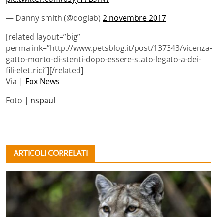
— Danny smith (@doglab)
2 novembre 2017
[related layout=”big”
permalink=”http://www.petsblog.it/post/137343/vicenza-
gatto-morto-di-stenti-dopo-essere-stato-legato-a-dei-
fili-elettrici”][/related]
Via |
Fox News
Foto |
nspaul
ARTICOLI CORRELATI