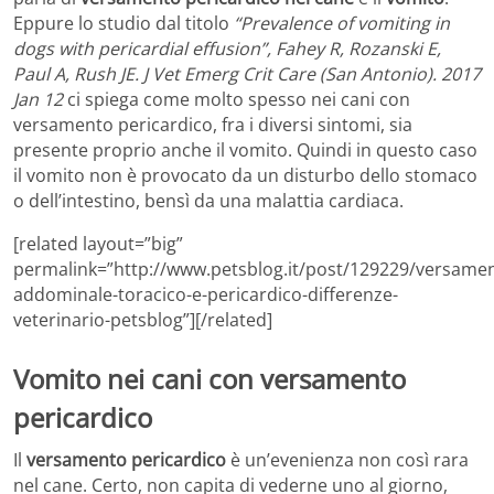
Eppure lo studio dal titolo
“Prevalence of vomiting in
dogs with pericardial effusion”, Fahey R, Rozanski E,
Paul A, Rush JE. J Vet Emerg Crit Care (San Antonio). 2017
Jan 12
ci spiega come molto spesso nei cani con
versamento pericardico, fra i diversi sintomi, sia
presente proprio anche il vomito. Quindi in questo caso
il vomito non è provocato da un disturbo dello stomaco
o dell’intestino, bensì da una malattia cardiaca.
[related layout=”big”
permalink=”http://www.petsblog.it/post/129229/versame
addominale-toracico-e-pericardico-differenze-
veterinario-petsblog”][/related]
Vomito nei cani con versamento
pericardico
Il
versamento pericardico
è un’evenienza non così rara
nel cane. Certo, non capita di vederne uno al giorno,