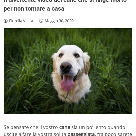
per non tornare a casa
Fiorella Vasta
-
Maggio 30, 2020
Se pensate che il vostro
cane
sia un po’ lento quando
uscite a fare la vostra solita
passeggiata
, fra poco sarete