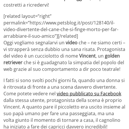
costretti a ricredervi!
[related layout=”right”
permalink=”https://www.petsblog.it/post/128140/il-
video-divertente-del-cane-che-si-finge-morto-per-far-
arrabbiare-il-suo-amico”][/related]
Oggi vogliamo segnalarvi un
video
che – ne siamo certi –
vi strapperà senza dubbio una sana risata. Protagonista
del video è un cucciolotto di nome
Vincent
, un
golden
retriever
che si è guadagnato la simpatia del popolo del
web grazie al suo comportamento a dir poco teatrale!
I fatti si sono svolti pochi giorni fa, quando una donna si
è ritrovata di fronte a una scena davvero divertente.
Come potete vedere nel
video pubblicato su Facebook
dalla stessa utente, protagonista della scena è proprio
Vincent. A quanto pare il piccoletto era uscito insieme al
suo papà umano per fare una passeggiata, ma una
volta giunto il momento di tornare a casa, il cagnolino
ha iniziato a fare dei capricci davvero incredibili!