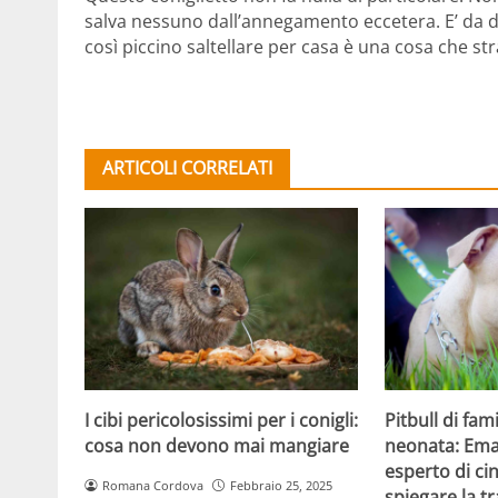
salva nessuno dall’annegamento eccetera. E’ da di
così piccino saltellare per casa è una cosa che st
ARTICOLI CORRELATI
I cibi pericolosissimi per i conigli:
Pitbull di fam
cosa non devono mai mangiare
neonata: Ema
esperto di cin
Romana Cordova
Febbraio 25, 2025
spiegare la t