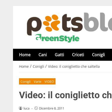
Home
Cani
Gatti
Criceti
Conigli
/
/
Home
Conigli
Video: il coniglietto che saltella
Conigli
Varie
VIDEO
Video: il coniglietto ch
luca
-
Dicembre 8, 2011