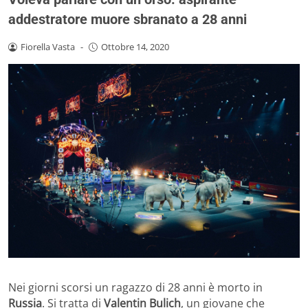
addestratore muore sbranato a 28 anni
Fiorella Vasta
-
Ottobre 14, 2020
Nei giorni scorsi un ragazzo di 28 anni è morto in
Russia
. Si tratta di
Valentin Bulich
, un giovane che