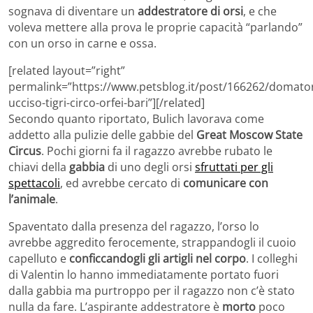
sognava di diventare un
addestratore di orsi
, e che
voleva mettere alla prova le proprie capacità “parlando”
con un orso in carne e ossa.
[related layout=”right”
permalink=”https://www.petsblog.it/post/166262/domato
ucciso-tigri-circo-orfei-bari”][/related]
Secondo quanto riportato, Bulich lavorava come
addetto alla pulizie delle gabbie del
Great Moscow State
Circus
. Pochi giorni fa il ragazzo avrebbe rubato le
chiavi della
gabbia
di uno degli orsi
sfruttati per gli
spettacoli
, ed avrebbe cercato di
comunicare con
l’animale
.
Spaventato dalla presenza del ragazzo, l’orso lo
avrebbe aggredito ferocemente, strappandogli il cuoio
capelluto e
conficcandogli gli artigli nel corpo
. I colleghi
di Valentin lo hanno immediatamente portato fuori
dalla gabbia ma purtroppo per il ragazzo non c’è stato
nulla da fare. L’aspirante addestratore è
morto
poco