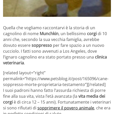
Quella che vogliamo raccontarvi è la storia di un
cagnolino di nome
Munchkin
, un bellissimo
corgi
di 10
anni che, secondo la sua vecchia famiglia, avrebbe
dovuto essere
soppresso
per fare spazio a un nuovo
cucciolo. I fatti sono avvenuti a Los Angeles, dove
l’ignaro cagnolino era stato portato presso una
clinica
veterinaria
.
[related layout=”right”
permalink=”https://www.petsblog.it/post/165096/cane-
soppresso-morte-proprietaria-testamento”][/related]
I suoi padroni hanno fatto l’assurda richiesta di porre
fine alla sua vita, vista l’età avanzata (la
vita media dei
corgi
è di circa 12 – 15 anni). Fortunatamente i veterinari
si sono rifiutati di
sopprimere il povero animale
, che era
in perfette condizioni di salute.