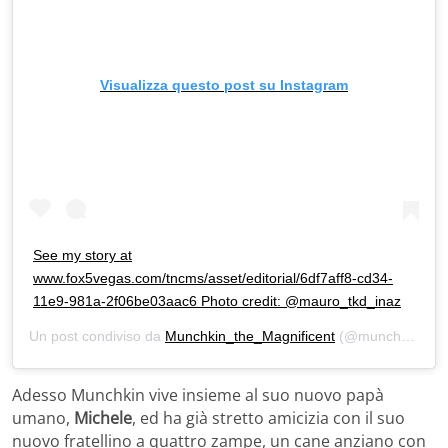
Visualizza questo post su Instagram
See my story at
www.fox5vegas.com/tncms/asset/editorial/6df7aff8-cd34-
11e9-981a-2f06be03aac6 Photo credit: @mauro_tkd_inaz
Un post condiviso da
Munchkin_the_Magnificent
(@munchkin_the_magnificent) in data:
Adesso Munchkin vive insieme al suo nuovo papà
umano,
Michele
, ed ha già stretto amicizia con il suo
nuovo fratellino a quattro zampe, un cane anziano con