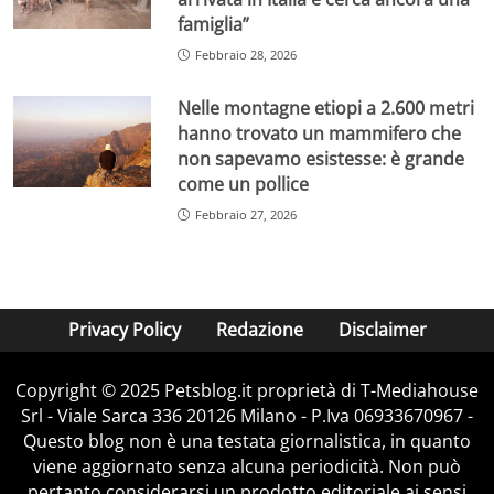
famiglia”
Febbraio 28, 2026
Nelle montagne etiopi a 2.600 metri
hanno trovato un mammifero che
non sapevamo esistesse: è grande
come un pollice
Febbraio 27, 2026
Privacy Policy
Redazione
Disclaimer
Copyright © 2025 Petsblog.it proprietà di T-Mediahouse
Srl - Viale Sarca 336 20126 Milano - P.Iva 06933670967 -
Questo blog non è una testata giornalistica, in quanto
viene aggiornato senza alcuna periodicità. Non può
pertanto considerarsi un prodotto editoriale ai sensi