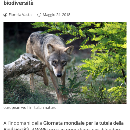
biodiversità
Fiorella Vasta
-
Maggio 24, 2018
european wolf in italian nature
All’indomani della
Giornata mondiale per la tutela della
Biodiversità
, il
WWF
torna in prima linea per difendere