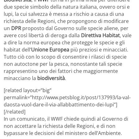
due specie simbolo della natura italiana, ovvero orsi e
lupi, la cui salvezza è messa a rischio a causa di una
richiesta delle Regioni, che propongono di modificare
un
DPR
proposto dal Governo sulle specie aliene, per
avere così libertà di deroga dalla
Direttiva Habitat
, vale
a dire la norma europea che protegge le specie e gli
habitat dell’
Unione Europea
più preziosi e minacciati.
Tutto ciò con lo scopo di consentire i rilasci di specie
non autoctone per la pesca, nonostante tali specie
rappresentino uno dei fattori che maggiormente
minacciano la
biodiversità
.
[related layout=”big”
permalink=”http://www.petsblog.it/post/137993/la-val-
daosta-vuol-dare-il-via-allabbattimento-dei-lupi”]
[/related]
In un comunicato, il WWF chiede quindi al Governo di
non accettare la richiesta delle Regioni, e di non
bypassare le decisioni del ministero dell’Ambiente.